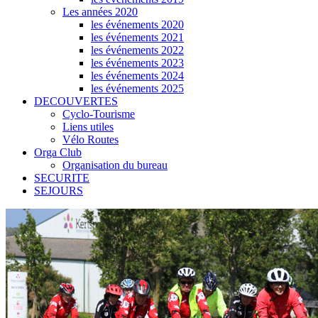
Les années 2020
les événements 2020
les événements 2021
les événements 2022
les événements 2023
les événements 2024
les événements 2025
DECOUVERTES
Cyclo-Tourisme
Liens utiles
Vélo Routes
Orga Club
Organisation du bureau
SECURITE
SEJOURS