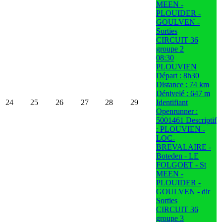
MEEN -
PLOUIDER -
GOULVEN -
Sorties
CIRCUIT 36
groupe 2
08:30
PLOUVIEN
Départ : 8h30
Distance : 74 km
Dénivelé : 647 m
24
25
26
27
28
29
Identifiant
Openrunner :
5001461 Descriptif
: PLOUVIEN -
LOC-
BREVALAIRE -
Boteden - LE
FOLGOET - St
MEEN -
PLOUIDER -
GOULVEN - dir
Sorties
CIRCUIT 36
groupe 3