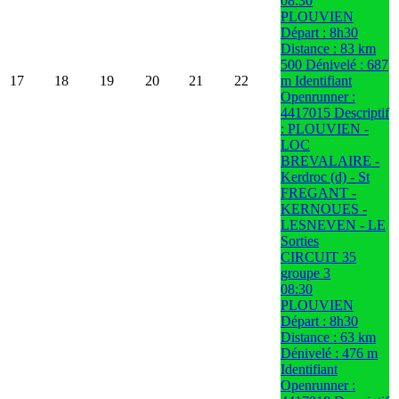
08:30
PLOUVIEN
Départ : 8h30
Distance : 83 km
500 Dénivelé : 687
17
18
19
20
21
22
m Identifiant
Openrunner :
4417015 Descriptif
: PLOUVIEN -
LOC
BREVALAIRE -
Kerdroc (d) - St
FREGANT -
KERNOUES -
LESNEVEN - LE
Sorties
CIRCUIT 35
groupe 3
08:30
PLOUVIEN
Départ : 8h30
Distance : 63 km
Dénivelé : 476 m
Identifiant
Openrunner :