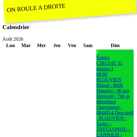
ON ROULE A DROITE
Calendrier
Août 2026
Lun
Mar
Mer
Jeu
Ven
Sam
Dim
2
Sorties
CIRCUIT 32
groupe 1
08:00
PLOUVIEN
Départ : 8h00
Distance : 90 km
Dénivelé : 766 m
Identifiant
Openrunner :
8844914 Descriptif
: PLOUVIEN -
Tariec -
TREGLONOU -
LANNILIS -