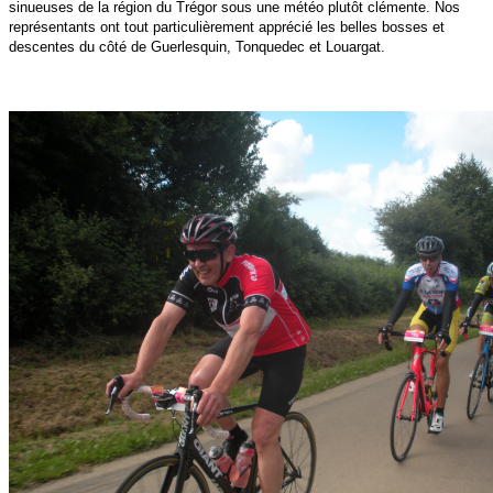
sinueuses de la région du Trégor sous une météo plutôt clémente. Nos
représentants ont tout particulièrement apprécié les belles bosses et
descentes du côté de Guerlesquin, Tonquedec et Louargat.