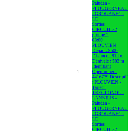
Paluden -
PLOUGERNEAU
- GROUANEC -
LE
Sorties
CIRCUIT 32
groupe 2
08:00
PLOUVIEN
Départ : 8h00
Distance : 81 km
Dénivelé : 583 m
Identifiant
1
Openrunner :
4416779 Descriptif
: PLOUVIEN -
Tariec -
TREGLONOU -
LANNILIS -
Paluden -
PLOUGERNEAU
- GROUANEC -
LE
Sorties
CIRCUIT 32