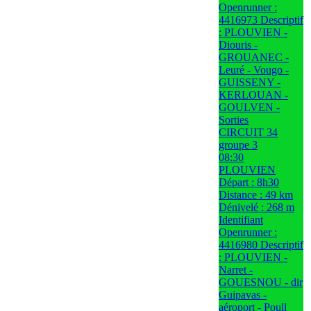
Openrunner :
4416973 Descriptif
: PLOUVIEN -
Diouris -
GROUANEC -
Leuré - Vougo -
GUISSENY -
KERLOUAN -
GOULVEN -
Sorties
CIRCUIT 34
groupe 3
08:30
PLOUVIEN
Départ : 8h30
Distance : 49 km
Dénivelé : 268 m
Identifiant
Openrunner :
4416980 Descriptif
: PLOUVIEN -
Narret -
GOUESNOU - dir
Guipavas -
aéroport - Poull