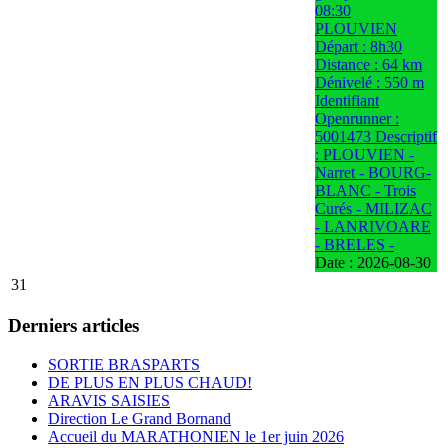
08:30
PLOUVIEN
Départ : 8h30
Distance : 64 km
Dénivelé : 550 m
Identifiant
Openrunner :
5001473 Descriptif
: PLOUVIEN -
Narret - BOURG-
BLANC - Trois
Curés - MILIZAC
- LANRIVOARE
- BRELES -
Date :
2026-08-30
31
Derniers articles
SORTIE BRASPARTS
DE PLUS EN PLUS CHAUD!
ARAVIS SAISIES
Direction Le Grand Bornand
Accueil du MARATHONIEN le 1er juin 2026