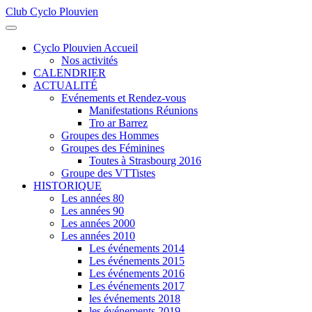
Club Cyclo Plouvien
précédente
précédent
suivante
suivant
Cyclo Plouvien Accueil
Nos activités
CALENDRIER
ACTUALITÉ
Evénements et Rendez-vous
Manifestations Réunions
Tro ar Barrez
Groupes des Hommes
Groupes des Féminines
Toutes à Strasbourg 2016
Groupe des VTTistes
HISTORIQUE
Les années 80
Les années 90
Les années 2000
Les années 2010
Les événements 2014
Les événements 2015
Les événements 2016
Les événements 2017
les événements 2018
les événements 2019