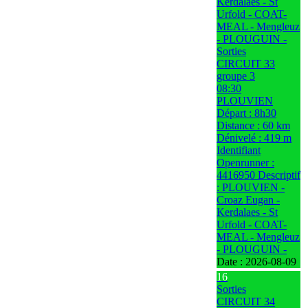
Kerdalaes - St
Urfold - COAT-
MEAL - Mengleuz
- PLOUGUIN -
Sorties
CIRCUIT 33
groupe 3
08:30
PLOUVIEN
Départ : 8h30
Distance : 60 km
Dénivelé : 419 m
Identifiant
Openrunner :
4416950 Descriptif
: PLOUVIEN -
Croaz Eugan -
Kerdalaes - St
Urfold - COAT-
MEAL - Mengleuz
- PLOUGUIN -
Date :
2026-08-09
16
Sorties
CIRCUIT 34