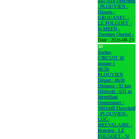
4417018 Descriptif
: PLOUVIEN -
Diouris -
GROUANEC -
LE FOLGOET -
St MEEN -
Traonien Querné -
Date :
2026-08-23
30
Sorties
CIRCUIT 36
groupe 1
08:30
PLOUVIEN
Départ : 8h30
Distance : 92 km
Dénivelé : 631 m
Identifiant
Openrunner :
5001448 Descriptif
: PLOUVIEN -
LOC-
BREVALAIRE -
Boteden - LE
FOLGOET - St