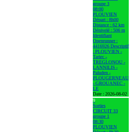
groupe 3
08:00
PLOUVIEN
Départ : 8h00
Distance : 62 km
Dénivelé : 506 m
Identifiant
Openrunner :
4416926 Descriptif
: PLOUVIEN -
Tariec -
TREGLONOU -
LANNILIS -
Paluden -
PLOUGERNEAU
- GROUANEC -
LE
Date :
2026-08-02
9
Sorties
CIRCUIT 33
groupe 1
08:30
PLOUVIEN