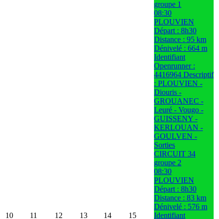
groupe 1
08:30
PLOUVIEN
Départ : 8h30
Distance : 95 km
Dénivelé : 664 m
Identifiant
Openrunner :
4416964 Descriptif
: PLOUVIEN -
Diouris -
GROUANEC -
Leuré - Vougo -
GUISSENY -
KERLOUAN -
GOULVEN -
Sorties
CIRCUIT 34
groupe 2
08:30
PLOUVIEN
Départ : 8h30
Distance : 83 km
Dénivelé : 576 m
10
11
12
13
14
15
Identifiant