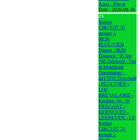
Azen - Pen ar
Date :
2026-08-16
23
Sorties
CIRCUIT 35
groupe 1
08:30
PLOUVIEN
Départ : 8h30
Distance : 91 km
700 Dénivelé : 544
m Identifiant
Openrunner :
4417010 Descriptif
: PLOUVIEN -
LOC
BREVALAIRE -
Kerdroc (d) - St
FREGANT -
KERNOUES -
LESNEVEN - LE
Sorties
CIRCUIT 35
groupe 2