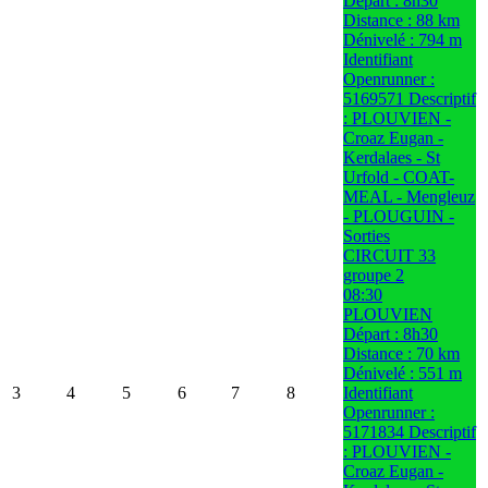
Départ : 8h30
Distance : 88 km
Dénivelé : 794 m
Identifiant
Openrunner :
5169571 Descriptif
: PLOUVIEN -
Croaz Eugan -
Kerdalaes - St
Urfold - COAT-
MEAL - Mengleuz
- PLOUGUIN -
Sorties
CIRCUIT 33
groupe 2
08:30
PLOUVIEN
Départ : 8h30
Distance : 70 km
Dénivelé : 551 m
3
4
5
6
7
8
Identifiant
Openrunner :
5171834 Descriptif
: PLOUVIEN -
Croaz Eugan -