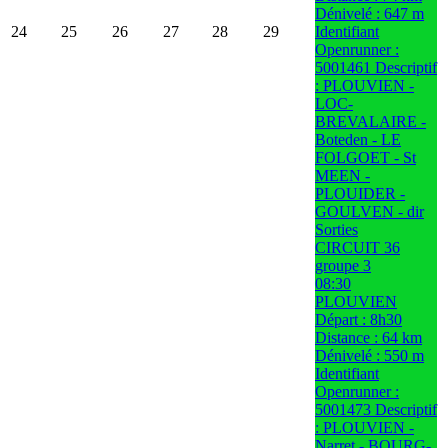
Dénivelé : 647 m
24
25
26
27
28
29
Identifiant
Openrunner :
5001461 Descriptif
: PLOUVIEN -
LOC-
BREVALAIRE -
Boteden - LE
FOLGOET - St
MEEN -
PLOUIDER -
GOULVEN - dir
Sorties
CIRCUIT 36
groupe 3
08:30
PLOUVIEN
Départ : 8h30
Distance : 64 km
Dénivelé : 550 m
Identifiant
Openrunner :
5001473 Descriptif
: PLOUVIEN -
Narret - BOURG-