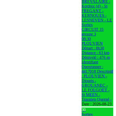
BREVALAIRE -
Kerdroc (d) - St
FREGANT -
KERNOUES -
LESNEVEN - LE
Sorties
CIRCUIT 35
groupe 3
08:30
PLOUVIEN
Départ : 8h30
Distance : 63 km
Dénivelé : 476 m
Identifiant
Openrunner :
4417018 Descriptif
: PLOUVIEN -
Diouris -
GROUANEC -
LE FOLGOET -
St MEEN -
Traonien Querné -
Date :
2026-08-23
30
Sorties