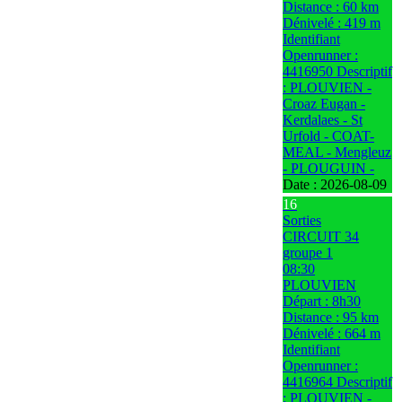
Distance : 60 km
Dénivelé : 419 m
Identifiant
Openrunner :
4416950 Descriptif
: PLOUVIEN -
Croaz Eugan -
Kerdalaes - St
Urfold - COAT-
MEAL - Mengleuz
- PLOUGUIN -
Date :
2026-08-09
16
Sorties
CIRCUIT 34
groupe 1
08:30
PLOUVIEN
Départ : 8h30
Distance : 95 km
Dénivelé : 664 m
Identifiant
Openrunner :
4416964 Descriptif
: PLOUVIEN -