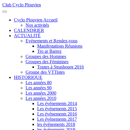
Club Cyclo Plouvien
précédente
précédent
suivante
suivant
Cyclo Plouvien Accueil
Nos activités
CALENDRIER
ACTUALITÉ
Evénements et Rendez-vous
Manifestations Réunions
Tro ar Barrez
Groupes des Hommes
Groupes des Féminines
Toutes à Strasbourg 2016
Groupe des VTTistes
HISTORIQUE
Les années 80
Les années 90
Les années 2000
Les années 2010
Les événements 2014
Les événements 2015
Les événements 2016
Les événements 2017
les événements 2018
les événements 2019