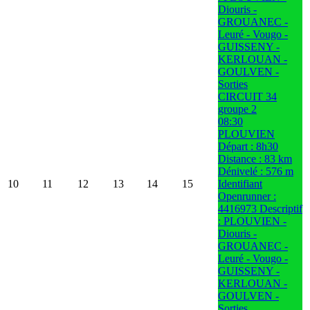
Diouris -
GROUANEC -
Leuré - Vougo -
GUISSENY -
KERLOUAN -
GOULVEN -
Sorties
CIRCUIT 34
groupe 2
08:30
PLOUVIEN
Départ : 8h30
Distance : 83 km
Dénivelé : 576 m
10
11
12
13
14
15
Identifiant
Openrunner :
4416973 Descriptif
: PLOUVIEN -
Diouris -
GROUANEC -
Leuré - Vougo -
GUISSENY -
KERLOUAN -
GOULVEN -
Sorties