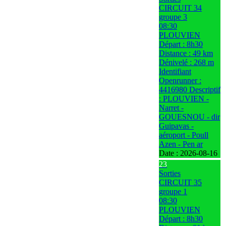
CIRCUIT 34
groupe 3
08:30
PLOUVIEN
Départ : 8h30
Distance : 49 km
Dénivelé : 268 m
Identifiant
Openrunner :
4416980 Descriptif
: PLOUVIEN -
Narret -
GOUESNOU - dir
Guipavas -
aéroport - Poull
Azen - Pen ar
Date :
2026-08-16
23
Sorties
CIRCUIT 35
groupe 1
08:30
PLOUVIEN
Départ : 8h30