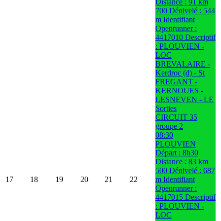
Distance : 91 km
700 Dénivelé : 544
m Identifiant
Openrunner :
4417010 Descriptif
: PLOUVIEN -
LOC
BREVALAIRE -
Kerdroc (d) - St
FREGANT -
KERNOUES -
LESNEVEN - LE
Sorties
CIRCUIT 35
groupe 2
08:30
PLOUVIEN
Départ : 8h30
Distance : 83 km
500 Dénivelé : 687
17
18
19
20
21
22
m Identifiant
Openrunner :
4417015 Descriptif
: PLOUVIEN -
LOC