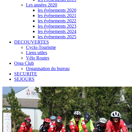
Les années 2020
les événements 2020
les événements 2021
les événements 2022
les événements 2023
les événements 2024
les événements 2025
DECOUVERTES
Cyclo-Tourisme
Liens utiles
Vélo Routes
Orga Club
Organisation du bureau
SECURITE
SEJOURS