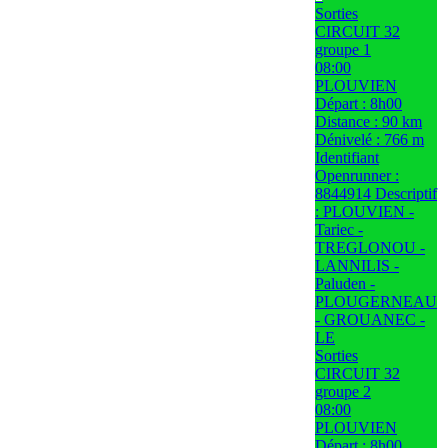
Sorties
CIRCUIT 32
groupe 1
08:00
PLOUVIEN
Départ : 8h00
Distance : 90 km
Dénivelé : 766 m
Identifiant
Openrunner :
8844914 Descriptif
: PLOUVIEN -
Tariec -
TREGLONOU -
LANNILIS -
Paluden -
PLOUGERNEAU
- GROUANEC -
LE
Sorties
CIRCUIT 32
groupe 2
08:00
PLOUVIEN
Départ : 8h00