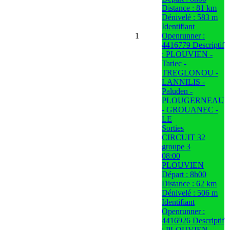
Distance : 81 km
Dénivelé : 583 m
Identifiant
1
Openrunner :
4416779 Descriptif
: PLOUVIEN -
Tariec -
TREGLONOU -
LANNILIS -
Paluden -
PLOUGERNEAU
- GROUANEC -
LE
Sorties
CIRCUIT 32
groupe 3
08:00
PLOUVIEN
Départ : 8h00
Distance : 62 km
Dénivelé : 506 m
Identifiant
Openrunner :
4416926 Descriptif
: PLOUVIEN -