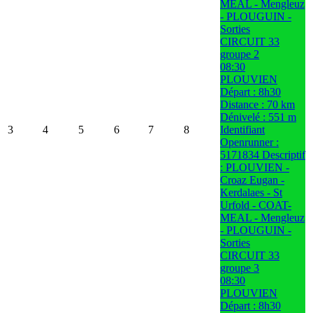
MEAL - Mengleuz
- PLOUGUIN -
Sorties
CIRCUIT 33
groupe 2
08:30
PLOUVIEN
Départ : 8h30
Distance : 70 km
Dénivelé : 551 m
3
4
5
6
7
8
Identifiant
Openrunner :
5171834 Descriptif
: PLOUVIEN -
Croaz Eugan -
Kerdalaes - St
Urfold - COAT-
MEAL - Mengleuz
- PLOUGUIN -
Sorties
CIRCUIT 33
groupe 3
08:30
PLOUVIEN
Départ : 8h30