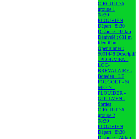
CIRCUIT 36
groupe 1
08:30
PLOUVIEN
Départ : 8h30
Distance : 92 km
Dénivelé : 631 m
Identifiant
Openrunner :
5001448 Descriptif
: PLOUVIEN -
LOC-
BREVALAIRE -
Boteden - LE
FOLGOET - St
MEEN -
PLOUIDER -
GOULVEN -
Sorties
CIRCUIT 36
groupe 2
08:30
PLOUVIEN
Départ : 8h30
Distance : 74 km