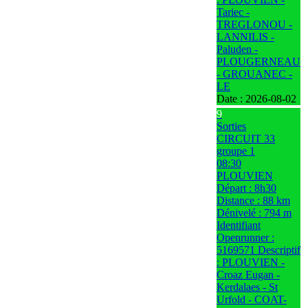
Tariec -
TREGLONOU -
LANNILIS -
Paluden -
PLOUGERNEAU
- GROUANEC -
LE
Date :
2026-08-02
9
Sorties
CIRCUIT 33
groupe 1
08:30
PLOUVIEN
Départ : 8h30
Distance : 88 km
Dénivelé : 794 m
Identifiant
Openrunner :
5169571 Descriptif
: PLOUVIEN -
Croaz Eugan -
Kerdalaes - St
Urfold - COAT-