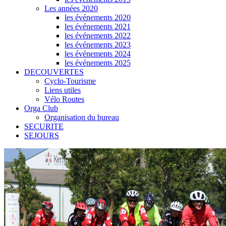
Les années 2020
les événements 2020
les événements 2021
les événements 2022
les événements 2023
les événements 2024
les événements 2025
DECOUVERTES
Cyclo-Tourisme
Liens utiles
Vélo Routes
Orga Club
Organisation du bureau
SECURITE
SEJOURS