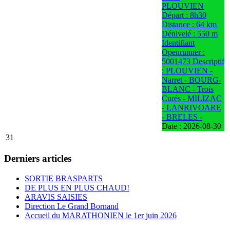
PLOUVIEN
Départ : 8h30
Distance : 64 km
Dénivelé : 550 m
Identifiant
Openrunner :
5001473 Descriptif
: PLOUVIEN -
Narret - BOURG-
BLANC - Trois
Curés - MILIZAC
- LANRIVOARE
- BRELES -
Date :
2026-08-30
31
Derniers articles
SORTIE BRASPARTS
DE PLUS EN PLUS CHAUD!
ARAVIS SAISIES
Direction Le Grand Bornand
Accueil du MARATHONIEN le 1er juin 2026