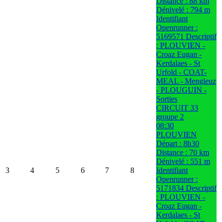
Distance : 88 km
Dénivelé : 794 m
Identifiant
Openrunner :
5169571 Descriptif
: PLOUVIEN -
Croaz Eugan -
Kerdalaes - St
Urfold - COAT-
MEAL - Mengleuz
- PLOUGUIN -
Sorties
CIRCUIT 33
groupe 2
08:30
PLOUVIEN
Départ : 8h30
Distance : 70 km
Dénivelé : 551 m
3
4
5
6
7
8
Identifiant
Openrunner :
5171834 Descriptif
: PLOUVIEN -
Croaz Eugan -
Kerdalaes - St