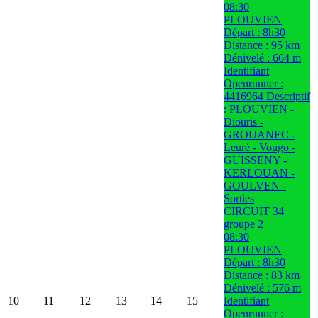
08:30
PLOUVIEN
Départ : 8h30
Distance : 95 km
Dénivelé : 664 m
Identifiant
Openrunner :
4416964 Descriptif
: PLOUVIEN -
Diouris -
GROUANEC -
Leuré - Vougo -
GUISSENY -
KERLOUAN -
GOULVEN -
Sorties
CIRCUIT 34
groupe 2
08:30
PLOUVIEN
Départ : 8h30
Distance : 83 km
Dénivelé : 576 m
10
11
12
13
14
15
Identifiant
Openrunner :