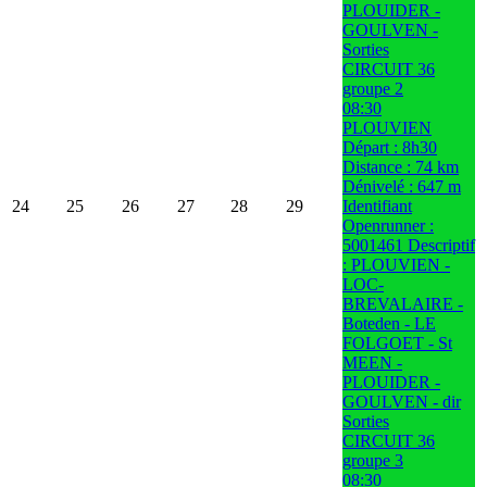
PLOUIDER -
GOULVEN -
Sorties
CIRCUIT 36
groupe 2
08:30
PLOUVIEN
Départ : 8h30
Distance : 74 km
Dénivelé : 647 m
24
25
26
27
28
29
Identifiant
Openrunner :
5001461 Descriptif
: PLOUVIEN -
LOC-
BREVALAIRE -
Boteden - LE
FOLGOET - St
MEEN -
PLOUIDER -
GOULVEN - dir
Sorties
CIRCUIT 36
groupe 3
08:30