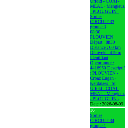
Urfold - COAT-
MEAL - Mengleuz
- PLOUGUIN -
Sorties
CIRCUIT 33
groupe 3
08:30
PLOUVIEN
Départ : 8h30
Distance : 60 km
Dénivelé : 419 m
Identifiant
Openrunner :
4416950 Descriptif
: PLOUVIEN -
Croaz Eugan -
Kerdalaes - St
Urfold - COAT-
MEAL - Mengleuz
- PLOUGUIN -
Date :
2026-08-09
16
Sorties
CIRCUIT 34
groupe 1