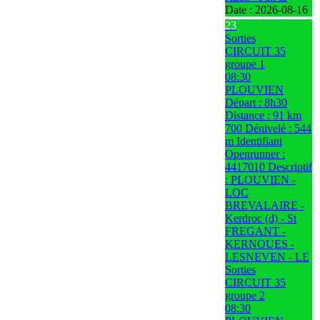
Date :
2026-08-16
23
Sorties
CIRCUIT 35
groupe 1
08:30
PLOUVIEN
Départ : 8h30
Distance : 91 km
700 Dénivelé : 544
m Identifiant
Openrunner :
4417010 Descriptif
: PLOUVIEN -
LOC
BREVALAIRE -
Kerdroc (d) - St
FREGANT -
KERNOUES -
LESNEVEN - LE
Sorties
CIRCUIT 35
groupe 2
08:30