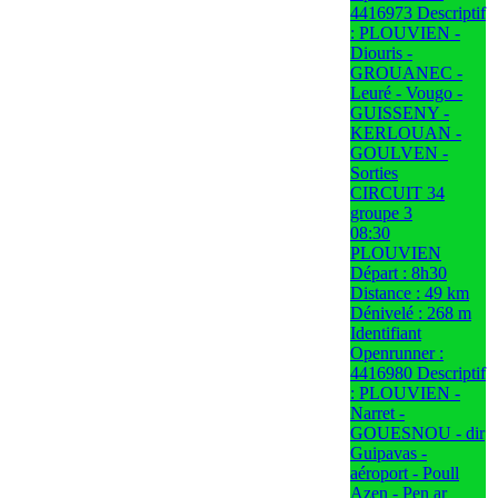
4416973 Descriptif
: PLOUVIEN -
Diouris -
GROUANEC -
Leuré - Vougo -
GUISSENY -
KERLOUAN -
GOULVEN -
Sorties
CIRCUIT 34
groupe 3
08:30
PLOUVIEN
Départ : 8h30
Distance : 49 km
Dénivelé : 268 m
Identifiant
Openrunner :
4416980 Descriptif
: PLOUVIEN -
Narret -
GOUESNOU - dir
Guipavas -
aéroport - Poull
Azen - Pen ar