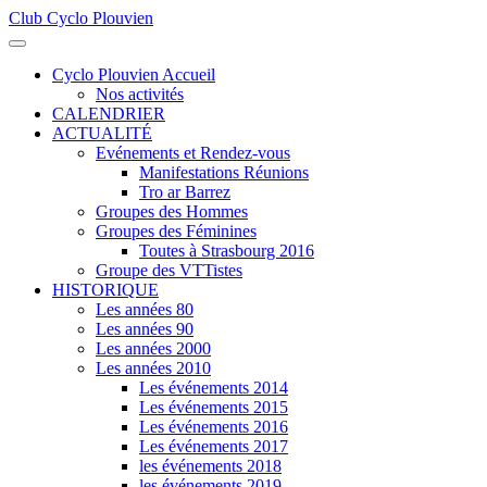
Club Cyclo Plouvien
précédente
précédent
suivante
suivant
Cyclo Plouvien Accueil
Nos activités
CALENDRIER
ACTUALITÉ
Evénements et Rendez-vous
Manifestations Réunions
Tro ar Barrez
Groupes des Hommes
Groupes des Féminines
Toutes à Strasbourg 2016
Groupe des VTTistes
HISTORIQUE
Les années 80
Les années 90
Les années 2000
Les années 2010
Les événements 2014
Les événements 2015
Les événements 2016
Les événements 2017
les événements 2018
les événements 2019