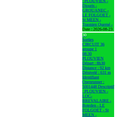
: PLOUVIEN -
Diouris -
GROUANEC -
LE FOLGOET -
St MEEN -
Traonien Querné -
Date :
2026-08-23
30
Sorties
CIRCUIT 36
groupe 1
08:30
PLOUVIEN
Départ : 8h30
Distance : 92 km
Dénivelé : 631 m
Identifiant
Openrunner :
5001448 Descriptif
: PLOUVIEN -
LOC-
BREVALAIRE -
Boteden - LE
FOLGOET - St
MEEN -