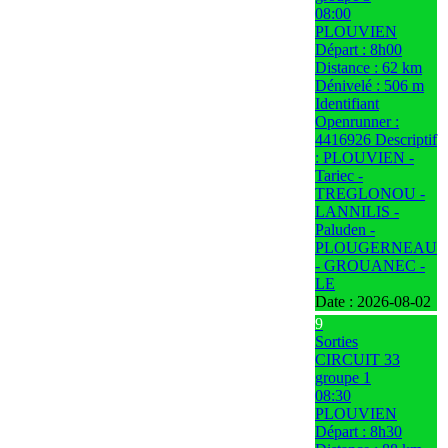
08:00
PLOUVIEN
Départ : 8h00
Distance : 62 km
Dénivelé : 506 m
Identifiant
Openrunner :
4416926 Descriptif
: PLOUVIEN -
Tariec -
TREGLONOU -
LANNILIS -
Paluden -
PLOUGERNEAU
- GROUANEC -
LE
Date :
2026-08-02
9
Sorties
CIRCUIT 33
groupe 1
08:30
PLOUVIEN
Départ : 8h30