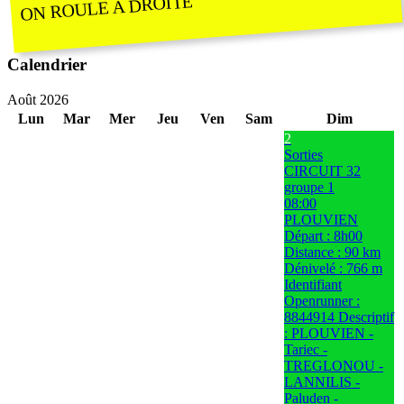
ON ROULE A DROITE
Calendrier
Août 2026
Lun
Mar
Mer
Jeu
Ven
Sam
Dim
2
Sorties
CIRCUIT 32
groupe 1
08:00
PLOUVIEN
Départ : 8h00
Distance : 90 km
Dénivelé : 766 m
Identifiant
Openrunner :
8844914 Descriptif
: PLOUVIEN -
Tariec -
TREGLONOU -
LANNILIS -
Paluden -