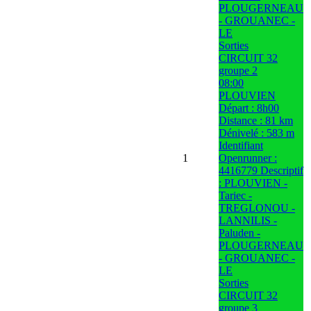
PLOUGERNEAU
- GROUANEC -
LE
Sorties
CIRCUIT 32
groupe 2
08:00
PLOUVIEN
Départ : 8h00
Distance : 81 km
Dénivelé : 583 m
Identifiant
1
Openrunner :
4416779 Descriptif
: PLOUVIEN -
Tariec -
TREGLONOU -
LANNILIS -
Paluden -
PLOUGERNEAU
- GROUANEC -
LE
Sorties
CIRCUIT 32
groupe 3