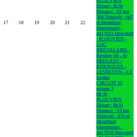
PLOUVIEN
Départ : 8h30
Distance : 83 km
500 Dénivelé : 687
17
18
19
20
21
22
m Identifiant
Openrunner :
4417015 Descriptif
: PLOUVIEN -
LOC
BREVALAIRE -
Kerdroc (d) - St
FREGANT -
KERNOUES -
LESNEVEN - LE
Sorties
CIRCUIT 35
groupe 3
08:30
PLOUVIEN
Départ : 8h30
Distance : 63 km
Dénivelé : 476 m
Identifiant
Openrunner :
4417018 Descriptif