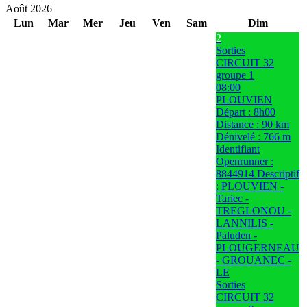
Août 2026
Lun
Mar
Mer
Jeu
Ven
Sam
Dim
2
Sorties
CIRCUIT 32
groupe 1
08:00
PLOUVIEN
Départ : 8h00
Distance : 90 km
Dénivelé : 766 m
Identifiant
Openrunner :
8844914 Descriptif
: PLOUVIEN -
Tariec -
TREGLONOU -
LANNILIS -
Paluden -
PLOUGERNEAU
- GROUANEC -
LE
Sorties
CIRCUIT 32