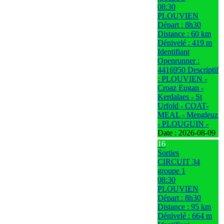
08:30
PLOUVIEN
Départ : 8h30
Distance : 60 km
Dénivelé : 419 m
Identifiant
Openrunner :
4416950 Descriptif
: PLOUVIEN -
Croaz Eugan -
Kerdalaes - St
Urfold - COAT-
MEAL - Mengleuz
- PLOUGUIN -
Date :
2026-08-09
16
Sorties
CIRCUIT 34
groupe 1
08:30
PLOUVIEN
Départ : 8h30
Distance : 95 km
Dénivelé : 664 m