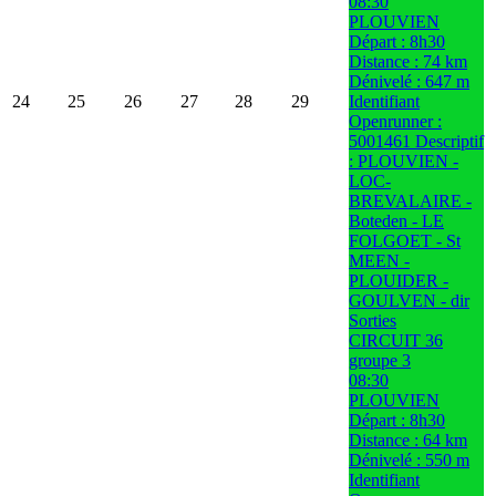
08:30
PLOUVIEN
Départ : 8h30
Distance : 74 km
Dénivelé : 647 m
24
25
26
27
28
29
Identifiant
Openrunner :
5001461 Descriptif
: PLOUVIEN -
LOC-
BREVALAIRE -
Boteden - LE
FOLGOET - St
MEEN -
PLOUIDER -
GOULVEN - dir
Sorties
CIRCUIT 36
groupe 3
08:30
PLOUVIEN
Départ : 8h30
Distance : 64 km
Dénivelé : 550 m
Identifiant