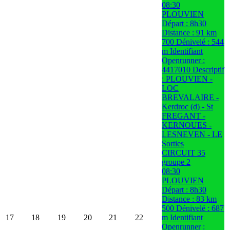
08:30
PLOUVIEN
Départ : 8h30
Distance : 91 km
700 Dénivelé : 544
m Identifiant
Openrunner :
4417010 Descriptif
: PLOUVIEN -
LOC
BREVALAIRE -
Kerdroc (d) - St
FREGANT -
KERNOUES -
LESNEVEN - LE
Sorties
CIRCUIT 35
groupe 2
08:30
PLOUVIEN
Départ : 8h30
Distance : 83 km
500 Dénivelé : 687
17
18
19
20
21
22
m Identifiant
Openrunner :