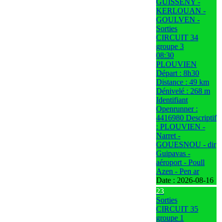
GUISSENY -
KERLOUAN -
GOULVEN -
Sorties
CIRCUIT 34
groupe 3
08:30
PLOUVIEN
Départ : 8h30
Distance : 49 km
Dénivelé : 268 m
Identifiant
Openrunner :
4416980 Descriptif
: PLOUVIEN -
Narret -
GOUESNOU - dir
Guipavas -
aéroport - Poull
Azen - Pen ar
Date :
2026-08-16
23
Sorties
CIRCUIT 35
groupe 1