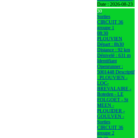
Date :
2026-08-23
30
Sorties
CIRCUIT 36
groupe 1
08:30
PLOUVIEN
Départ : 8h30
Distance : 92 km
Dénivelé : 631 m
Identifiant
Openrunner :
5001448 Descriptif
: PLOUVIEN -
LOC-
BREVALAIRE -
Boteden - LE
FOLGOET - St
MEEN -
PLOUIDER -
GOULVEN -
Sorties
CIRCUIT 36
groupe 2