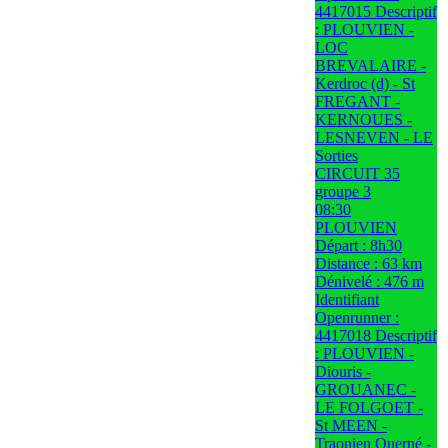
4417015 Descriptif
: PLOUVIEN -
LOC
BREVALAIRE -
Kerdroc (d) - St
FREGANT -
KERNOUES -
LESNEVEN - LE
Sorties
CIRCUIT 35
groupe 3
08:30
PLOUVIEN
Départ : 8h30
Distance : 63 km
Dénivelé : 476 m
Identifiant
Openrunner :
4417018 Descriptif
: PLOUVIEN -
Diouris -
GROUANEC -
LE FOLGOET -
St MEEN -
Traonien Querné -