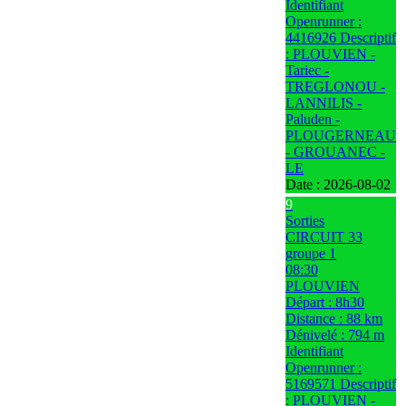
Identifiant
Openrunner :
4416926 Descriptif
: PLOUVIEN -
Tariec -
TREGLONOU -
LANNILIS -
Paluden -
PLOUGERNEAU
- GROUANEC -
LE
Date :
2026-08-02
9
Sorties
CIRCUIT 33
groupe 1
08:30
PLOUVIEN
Départ : 8h30
Distance : 88 km
Dénivelé : 794 m
Identifiant
Openrunner :
5169571 Descriptif
: PLOUVIEN -