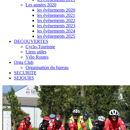
Les années 2020
les événements 2020
les événements 2021
les événements 2022
les événements 2023
les événements 2024
les événements 2025
DECOUVERTES
Cyclo-Tourisme
Liens utiles
Vélo Routes
Orga Club
Organisation du bureau
SECURITE
SEJOURS