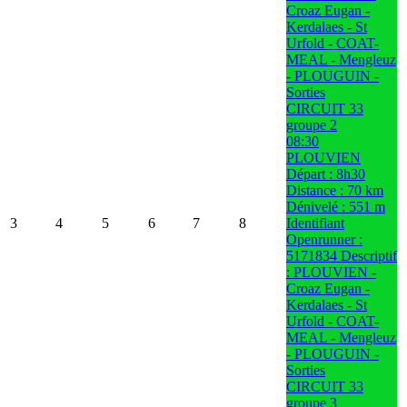
Croaz Eugan -
Kerdalaes - St
Urfold - COAT-
MEAL - Mengleuz
- PLOUGUIN -
Sorties
CIRCUIT 33
groupe 2
08:30
PLOUVIEN
Départ : 8h30
Distance : 70 km
Dénivelé : 551 m
3
4
5
6
7
8
Identifiant
Openrunner :
5171834 Descriptif
: PLOUVIEN -
Croaz Eugan -
Kerdalaes - St
Urfold - COAT-
MEAL - Mengleuz
- PLOUGUIN -
Sorties
CIRCUIT 33
groupe 3