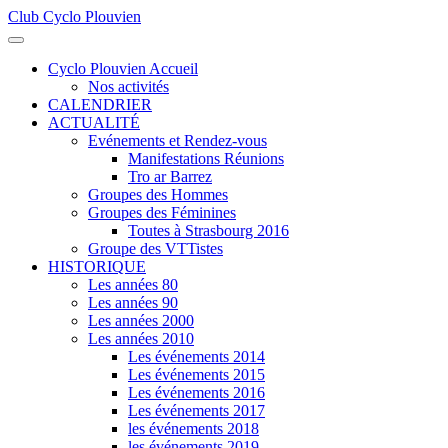
Club Cyclo Plouvien
précédente
précédent
suivante
suivant
Cyclo Plouvien Accueil
Nos activités
CALENDRIER
ACTUALITÉ
Evénements et Rendez-vous
Manifestations Réunions
Tro ar Barrez
Groupes des Hommes
Groupes des Féminines
Toutes à Strasbourg 2016
Groupe des VTTistes
HISTORIQUE
Les années 80
Les années 90
Les années 2000
Les années 2010
Les événements 2014
Les événements 2015
Les événements 2016
Les événements 2017
les événements 2018
les événements 2019