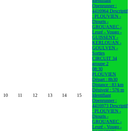
Identifiant
Openrunner :
4416964 Descriptif
: PLOUVIEN -
Diouris -
GROUANEC -
Leuré - Vougo -
GUISSENY -
KERLOUAN -
GOULVEN -
Sorties
CIRCUIT 34
groupe 2
08:30
PLOUVIEN
Départ : 8h30
Distance : 83 km
Dénivelé : 576 m
10
11
12
13
14
15
Identifiant
Openrunner :
4416973 Descriptif
: PLOUVIEN -
Diouris -
GROUANEC -
Leuré - Vougo -