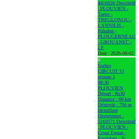
4416926 Descriptif
: PLOUVIEN -
Tariec -
TREGLONOU -
LANNILIS -
Paluden -
PLOUGERNEAU
- GROUANEC -
LE
Date :
2026-08-02
9
Sorties
CIRCUIT 33
groupe 1
08:30
PLOUVIEN
Départ : 8h30
Distance : 88 km
Dénivelé : 794 m
Identifiant
Openrunner :
5169571 Descriptif
: PLOUVIEN -
Croaz Eugan -
Kerdalaes - St