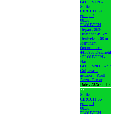
GOULVEN -
Sorties
CIRCUIT 34
groupe 3
08:30
PLOUVIEN
Départ : 8h30
Distance : 49 km
Dénivelé : 268 m
Identifiant
Openrunner :
4416980 Descriptif
: PLOUVIEN -
Narret -
GOUESNOU - dir
Guipavas -
aéroport - Poull
Azen - Pen ar
Date :
2026-08-16
23
Sorties
CIRCUIT 35
groupe 1
08:30
PLOUVIEN