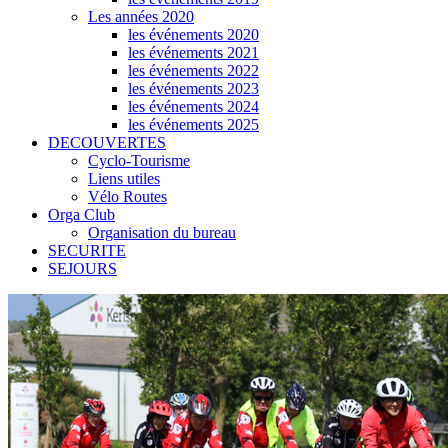
Les années 2020
les événements 2020
les événements 2021
les événements 2022
les événements 2023
les événements 2024
les événements 2025
DECOUVERTES
Cyclo-Tourisme
Liens utiles
Vélo Routes
Orga Club
Organisation du bureau
SECURITE
SEJOURS