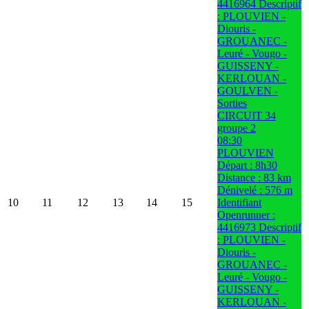
4416964 Descriptif
: PLOUVIEN -
Diouris -
GROUANEC -
Leuré - Vougo -
GUISSENY -
KERLOUAN -
GOULVEN -
Sorties
CIRCUIT 34
groupe 2
08:30
PLOUVIEN
Départ : 8h30
Distance : 83 km
Dénivelé : 576 m
10
11
12
13
14
15
Identifiant
Openrunner :
4416973 Descriptif
: PLOUVIEN -
Diouris -
GROUANEC -
Leuré - Vougo -
GUISSENY -
KERLOUAN -