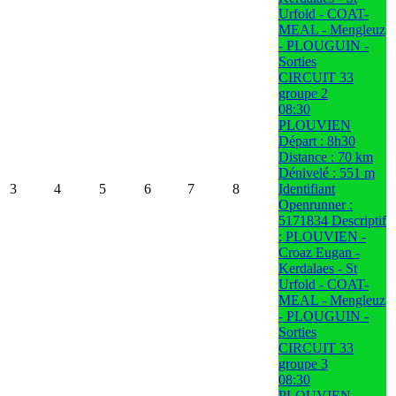
Urfold - COAT-
MEAL - Mengleuz
- PLOUGUIN -
Sorties
CIRCUIT 33
groupe 2
08:30
PLOUVIEN
Départ : 8h30
Distance : 70 km
Dénivelé : 551 m
3
4
5
6
7
8
Identifiant
Openrunner :
5171834 Descriptif
: PLOUVIEN -
Croaz Eugan -
Kerdalaes - St
Urfold - COAT-
MEAL - Mengleuz
- PLOUGUIN -
Sorties
CIRCUIT 33
groupe 3
08:30
PLOUVIEN