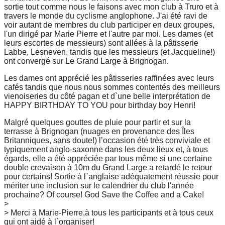
sortie tout comme nous le faisons avec mon club à Truro et à
travers le monde du cyclisme anglophone. J'ai été ravi de
voir autant de membres du club participer en deux groupes,
l'un dirigé par Marie Pierre et l'autre par moi. Les dames (et
leurs escortes de messieurs) sont allées à la pâtisserie
Labbe, Lesneven, tandis que les messieurs (et Jacqueline!)
ont convergé sur Le Grand Large à Brignogan.
Les dames ont apprécié les pâtisseries raffinées avec leurs
cafés tandis que nous nous sommes contentés des meilleurs
vienoiseries du côté pagan et d`une belle interprétation de
HAPPY BIRTHDAY TO YOU pour birthday boy Henri!
Malgré quelques gouttes de pluie pour partir et sur la
terrasse à Brignogan (nuages en provenance des Îles
Britanniques, sans doute!) l’occasion été très conviviale et
typiquement anglo-saxonne dans les deux lieux et, à tous
égards, elle a été appréciée par tous même si une certaine
double crevaison à 10m du Grand Large a retardé le retour
pour certains! Sortie à l`anglaise adéquatement réussie pour
mériter une inclusion sur le calendrier du club l'année
prochaine? Of course! God Save the Coffee and a Cake!
>
> Merci à Marie-Pierre,à tous les participants et à tous ceux
qui ont aidé à l`organiser!