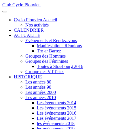
Club Cyclo Plouvien
précédente
précédent
suivante
suivant
Cyclo Plouvien Accueil
Nos activités
CALENDRIER
ACTUALITÉ
Evénements et Rendez-vous
Manifestations Réunions
Tro ar Barrez
Groupes des Hommes
Groupes des Féminines
Toutes à Strasbourg 2016
Groupe des VTTistes
HISTORIQUE
Les années 80
Les années 90
Les années 2000
Les années 2010
Les événements 2014
Les événements 2015
Les événements 2016
Les événements 2017
les événements 2018
les événements 2019