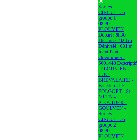
30
Sorties
CIRCUIT 36
groupe 1
08:30
PLOUVIEN
Départ : 8h30
Distance : 92 km
Dénivelé : 631 m
Identifiant
Openrunner :
5001448 Descriptif
: PLOUVIEN -
LOC-
BREVALAIRE -
Boteden - LE
FOLGOET - St
MEEN -
PLOUIDER -
GOULVEN -
Sorties
CIRCUIT 36
groupe 2
08:30
PLOUVIEN