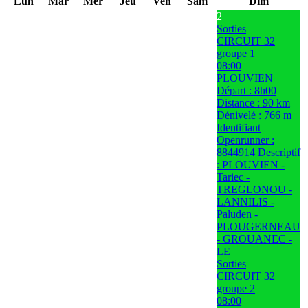
Lun
Mar
Mer
Jeu
Ven
Sam
Dim
2
Sorties
CIRCUIT 32
groupe 1
08:00
PLOUVIEN
Départ : 8h00
Distance : 90 km
Dénivelé : 766 m
Identifiant
Openrunner :
8844914 Descriptif
: PLOUVIEN -
Tariec -
TREGLONOU -
LANNILIS -
Paluden -
PLOUGERNEAU
- GROUANEC -
LE
Sorties
CIRCUIT 32
groupe 2
08:00