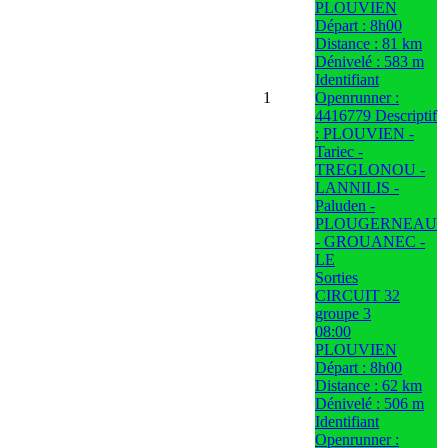
PLOUVIEN
Départ : 8h00
Distance : 81 km
Dénivelé : 583 m
Identifiant
1
Openrunner :
4416779 Descriptif
: PLOUVIEN -
Tariec -
TREGLONOU -
LANNILIS -
Paluden -
PLOUGERNEAU
- GROUANEC -
LE
Sorties
CIRCUIT 32
groupe 3
08:00
PLOUVIEN
Départ : 8h00
Distance : 62 km
Dénivelé : 506 m
Identifiant
Openrunner :