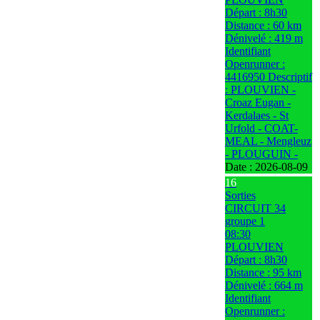
Départ : 8h30
Distance : 60 km
Dénivelé : 419 m
Identifiant
Openrunner :
4416950 Descriptif
: PLOUVIEN -
Croaz Eugan -
Kerdalaes - St
Urfold - COAT-
MEAL - Mengleuz
- PLOUGUIN -
Date :
2026-08-09
16
Sorties
CIRCUIT 34
groupe 1
08:30
PLOUVIEN
Départ : 8h30
Distance : 95 km
Dénivelé : 664 m
Identifiant
Openrunner :