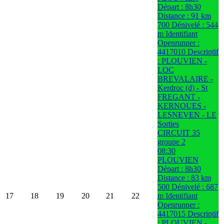
Départ : 8h30
Distance : 91 km
700 Dénivelé : 544
m Identifiant
Openrunner :
4417010 Descriptif
: PLOUVIEN -
LOC
BREVALAIRE -
Kerdroc (d) - St
FREGANT -
KERNOUES -
LESNEVEN - LE
Sorties
CIRCUIT 35
groupe 2
08:30
PLOUVIEN
Départ : 8h30
Distance : 83 km
500 Dénivelé : 687
17
18
19
20
21
22
m Identifiant
Openrunner :
4417015 Descriptif
: PLOUVIEN -