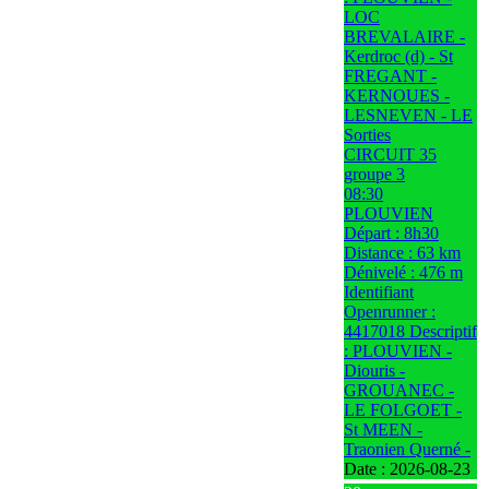
LOC
BREVALAIRE -
Kerdroc (d) - St
FREGANT -
KERNOUES -
LESNEVEN - LE
Sorties
CIRCUIT 35
groupe 3
08:30
PLOUVIEN
Départ : 8h30
Distance : 63 km
Dénivelé : 476 m
Identifiant
Openrunner :
4417018 Descriptif
: PLOUVIEN -
Diouris -
GROUANEC -
LE FOLGOET -
St MEEN -
Traonien Querné -
Date :
2026-08-23