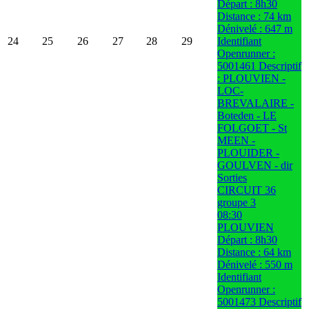
Départ : 8h30
Distance : 74 km
Dénivelé : 647 m
24
25
26
27
28
29
Identifiant
Openrunner :
5001461 Descriptif
: PLOUVIEN -
LOC-
BREVALAIRE -
Boteden - LE
FOLGOET - St
MEEN -
PLOUIDER -
GOULVEN - dir
Sorties
CIRCUIT 36
groupe 3
08:30
PLOUVIEN
Départ : 8h30
Distance : 64 km
Dénivelé : 550 m
Identifiant
Openrunner :
5001473 Descriptif