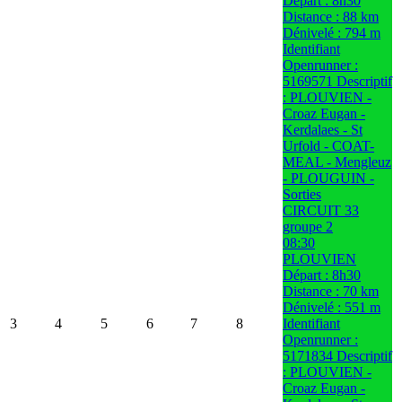
Départ : 8h30
Distance : 88 km
Dénivelé : 794 m
Identifiant
Openrunner :
5169571 Descriptif
: PLOUVIEN -
Croaz Eugan -
Kerdalaes - St
Urfold - COAT-
MEAL - Mengleuz
- PLOUGUIN -
Sorties
CIRCUIT 33
groupe 2
08:30
PLOUVIEN
Départ : 8h30
Distance : 70 km
Dénivelé : 551 m
3
4
5
6
7
8
Identifiant
Openrunner :
5171834 Descriptif
: PLOUVIEN -
Croaz Eugan -