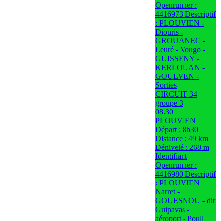
Openrunner :
4416973 Descriptif
: PLOUVIEN -
Diouris -
GROUANEC -
Leuré - Vougo -
GUISSENY -
KERLOUAN -
GOULVEN -
Sorties
CIRCUIT 34
groupe 3
08:30
PLOUVIEN
Départ : 8h30
Distance : 49 km
Dénivelé : 268 m
Identifiant
Openrunner :
4416980 Descriptif
: PLOUVIEN -
Narret -
GOUESNOU - dir
Guipavas -
aéroport - Poull