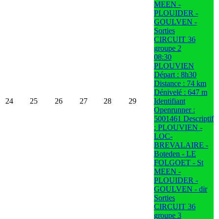
MEEN -
PLOUIDER -
GOULVEN -
Sorties
CIRCUIT 36
groupe 2
08:30
PLOUVIEN
Départ : 8h30
Distance : 74 km
Dénivelé : 647 m
24
25
26
27
28
29
Identifiant
Openrunner :
5001461 Descriptif
: PLOUVIEN -
LOC-
BREVALAIRE -
Boteden - LE
FOLGOET - St
MEEN -
PLOUIDER -
GOULVEN - dir
Sorties
CIRCUIT 36
groupe 3