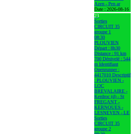
Azen - Pen ar
Date :
2026-08-16
23
Sorties
CIRCUIT 35
groupe 1
08:30
PLOUVIEN
Départ : 8h30
Distance : 91 km
700 Dénivelé : 544
m Identifiant
Openrunner :
4417010 Descriptif
: PLOUVIEN -
LOC
BREVALAIRE -
Kerdroc (d) - St
FREGANT -
KERNOUES -
LESNEVEN - LE
Sorties
CIRCUIT 35
groupe 2