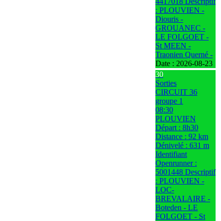
4417018 Descriptif
: PLOUVIEN -
Diouris -
GROUANEC -
LE FOLGOET -
St MEEN -
Traonien Querné -
Date :
2026-08-23
30
Sorties
CIRCUIT 36
groupe 1
08:30
PLOUVIEN
Départ : 8h30
Distance : 92 km
Dénivelé : 631 m
Identifiant
Openrunner :
5001448 Descriptif
: PLOUVIEN -
LOC-
BREVALAIRE -
Boteden - LE
FOLGOET - St