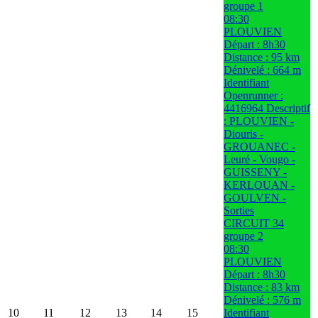
groupe 1
08:30
PLOUVIEN
Départ : 8h30
Distance : 95 km
Dénivelé : 664 m
Identifiant
Openrunner :
4416964 Descriptif
: PLOUVIEN -
Diouris -
GROUANEC -
Leuré - Vougo -
GUISSENY -
KERLOUAN -
GOULVEN -
Sorties
CIRCUIT 34
groupe 2
08:30
PLOUVIEN
Départ : 8h30
Distance : 83 km
Dénivelé : 576 m
10
11
12
13
14
15
Identifiant