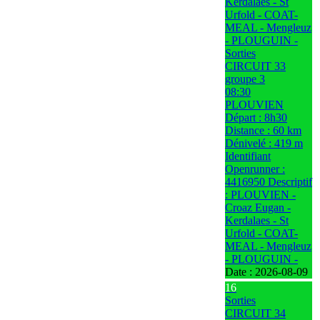
Kerdalaes - St
Urfold - COAT-
MEAL - Mengleuz
- PLOUGUIN -
Sorties
CIRCUIT 33
groupe 3
08:30
PLOUVIEN
Départ : 8h30
Distance : 60 km
Dénivelé : 419 m
Identifiant
Openrunner :
4416950 Descriptif
: PLOUVIEN -
Croaz Eugan -
Kerdalaes - St
Urfold - COAT-
MEAL - Mengleuz
- PLOUGUIN -
Date :
2026-08-09
16
Sorties
CIRCUIT 34