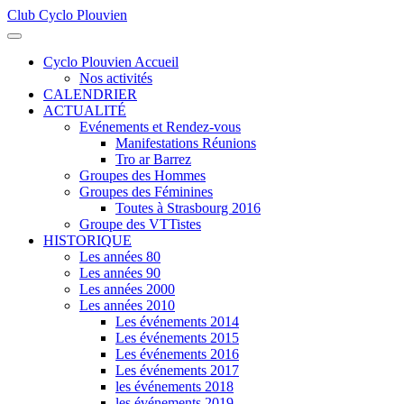
Club Cyclo Plouvien
précédente
précédent
suivante
suivant
Cyclo Plouvien Accueil
Nos activités
CALENDRIER
ACTUALITÉ
Evénements et Rendez-vous
Manifestations Réunions
Tro ar Barrez
Groupes des Hommes
Groupes des Féminines
Toutes à Strasbourg 2016
Groupe des VTTistes
HISTORIQUE
Les années 80
Les années 90
Les années 2000
Les années 2010
Les événements 2014
Les événements 2015
Les événements 2016
Les événements 2017
les événements 2018
les événements 2019