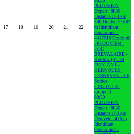
08:30
PLOUVIEN
Départ : 8h30
Distance : 83 km
500 Dénivelé : 687
17
18
19
20
21
22
m Identifiant
Openrunner :
4417015 Descriptif
: PLOUVIEN -
LOC
BREVALAIRE -
Kerdroc (d) - St
FREGANT -
KERNOUES -
LESNEVEN - LE
Sorties
CIRCUIT 35
groupe 3
08:30
PLOUVIEN
Départ : 8h30
Distance : 63 km
Dénivelé : 476 m
Identifiant
Openrunner :