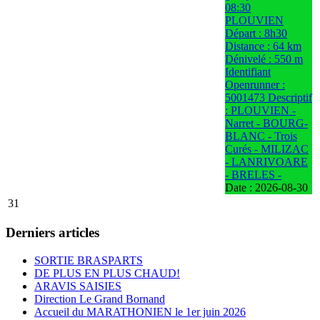
08:30
PLOUVIEN
Départ : 8h30
Distance : 64 km
Dénivelé : 550 m
Identifiant
Openrunner :
5001473 Descriptif
: PLOUVIEN -
Narret - BOURG-
BLANC - Trois
Curés - MILIZAC
- LANRIVOARE
- BRELES -
Date :
2026-08-30
31
Derniers articles
SORTIE BRASPARTS
DE PLUS EN PLUS CHAUD!
ARAVIS SAISIES
Direction Le Grand Bornand
Accueil du MARATHONIEN le 1er juin 2026