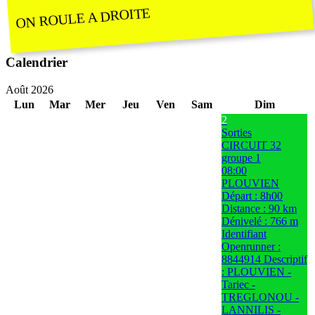
ON ROULE A DROITE
Calendrier
Août 2026
Lun
Mar
Mer
Jeu
Ven
Sam
Dim
2
Sorties
CIRCUIT 32
groupe 1
08:00
PLOUVIEN
Départ : 8h00
Distance : 90 km
Dénivelé : 766 m
Identifiant
Openrunner :
8844914 Descriptif
: PLOUVIEN -
Tariec -
TREGLONOU -
LANNILIS -