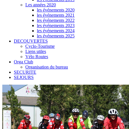
Les années 2020
les événements 2020
les événements 2021
les événements 2022
les événements 2023
les événements 2024
les événements 2025
DECOUVERTES
Cyclo-Tourisme
Liens utiles
Vélo Routes
Orga Club
Organisation du bureau
SECURITE
SEJOURS