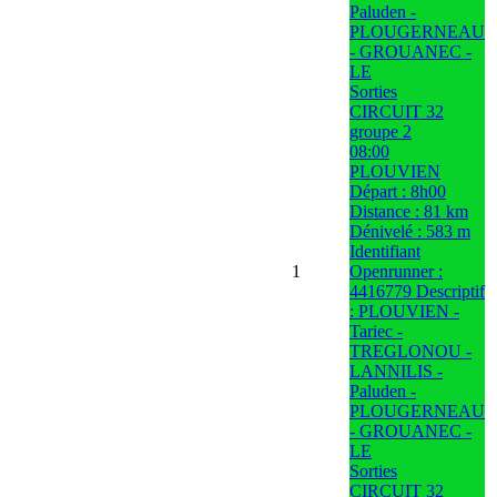
Paluden -
PLOUGERNEAU
- GROUANEC -
LE
Sorties
CIRCUIT 32
groupe 2
08:00
PLOUVIEN
Départ : 8h00
Distance : 81 km
Dénivelé : 583 m
Identifiant
1
Openrunner :
4416779 Descriptif
: PLOUVIEN -
Tariec -
TREGLONOU -
LANNILIS -
Paluden -
PLOUGERNEAU
- GROUANEC -
LE
Sorties
CIRCUIT 32