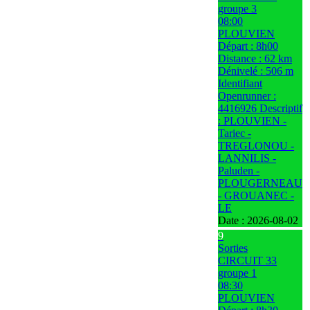
groupe 3
08:00
PLOUVIEN
Départ : 8h00
Distance : 62 km
Dénivelé : 506 m
Identifiant
Openrunner :
4416926 Descriptif
: PLOUVIEN -
Tariec -
TREGLONOU -
LANNILIS -
Paluden -
PLOUGERNEAU
- GROUANEC -
LE
Date :
2026-08-02
9
Sorties
CIRCUIT 33
groupe 1
08:30
PLOUVIEN