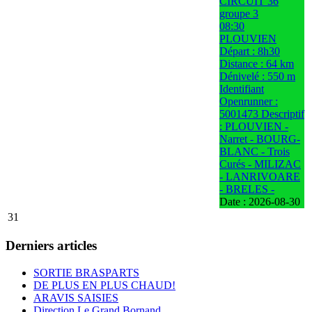
CIRCUIT 36
groupe 3
08:30
PLOUVIEN
Départ : 8h30
Distance : 64 km
Dénivelé : 550 m
Identifiant
Openrunner :
5001473 Descriptif
: PLOUVIEN -
Narret - BOURG-
BLANC - Trois
Curés - MILIZAC
- LANRIVOARE
- BRELES -
Date :
2026-08-30
31
Derniers articles
SORTIE BRASPARTS
DE PLUS EN PLUS CHAUD!
ARAVIS SAISIES
Direction Le Grand Bornand