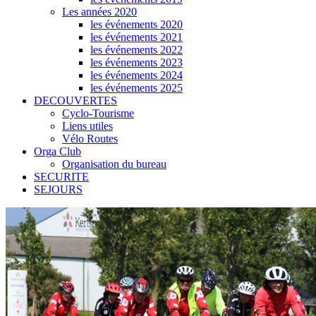
Les années 2020
les événements 2020
les événements 2021
les événements 2022
les événements 2023
les événements 2024
les événements 2025
DECOUVERTES
Cyclo-Tourisme
Liens utiles
Vélo Routes
Orga Club
Organisation du bureau
SECURITE
SEJOURS