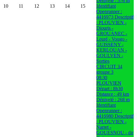
Dénivelé : 576 m
10
11
12
13
14
15
Identifiant
Openrunner :
4416973 Descriptif
: PLOUVIEN -
Diouris -
GROUANEC -
Leuré - Vougo -
GUISSENY -
KERLOUAN -
GOULVEN -
Sorties
CIRCUIT 34
groupe 3
08:30
PLOUVIEN
Départ : 8h30
Distance : 49 km
Dénivelé : 268 m
Identifiant
Openrunner :
4416980 Descriptif
: PLOUVIEN -
Narret -
GOUESNOU - dir