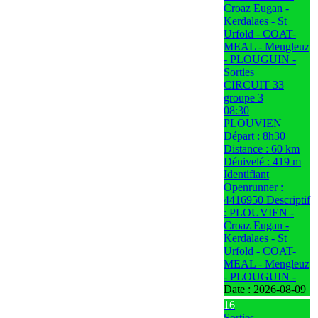
Croaz Eugan -
Kerdalaes - St
Urfold - COAT-
MEAL - Mengleuz
- PLOUGUIN -
Sorties
CIRCUIT 33
groupe 3
08:30
PLOUVIEN
Départ : 8h30
Distance : 60 km
Dénivelé : 419 m
Identifiant
Openrunner :
4416950 Descriptif
: PLOUVIEN -
Croaz Eugan -
Kerdalaes - St
Urfold - COAT-
MEAL - Mengleuz
- PLOUGUIN -
Date :
2026-08-09
16
Sorties