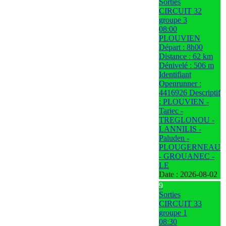
Sorties
CIRCUIT 32
groupe 3
08:00
PLOUVIEN
Départ : 8h00
Distance : 62 km
Dénivelé : 506 m
Identifiant
Openrunner :
4416926 Descriptif
: PLOUVIEN -
Tariec -
TREGLONOU -
LANNILIS -
Paluden -
PLOUGERNEAU
- GROUANEC -
LE
Date :
2026-08-02
9
Sorties
CIRCUIT 33
groupe 1
08:30