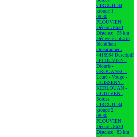
CIRCUIT 34
groupe 1
08:30
PLOUVIEN
Départ : 8h30
Distance : 95 km
Dénivelé : 664 m
Identifiant
Openrunner :
4416964 Descriptif
: PLOUVIEN -
Diouris -
GROUANEC -
Leuré - Vougo -
GUISSENY -
KERLOUAN -
GOULVEN -
Sorties
CIRCUIT 34
groupe 2
08:30
PLOUVIEN
Départ : 8h30
Distance : 83 km