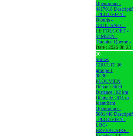
Openrunner :
4417018 Descriptif
: PLOUVIEN -
Diouris -
GROUANEC -
LE FOLGOET -
St MEEN -
Traonien Querné -
Date :
2026-08-23
30
Sorties
CIRCUIT 36
groupe 1
08:30
PLOUVIEN
Départ : 8h30
Distance : 92 km
Dénivelé : 631 m
Identifiant
Openrunner :
5001448 Descriptif
: PLOUVIEN -
LOC-
BREVALAIRE -
Boteden - LE