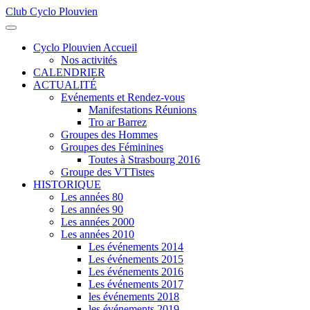
Club Cyclo Plouvien
précédente
précédent
suivante
suivant
Cyclo Plouvien Accueil
Nos activités
CALENDRIER
ACTUALITÉ
Evénements et Rendez-vous
Manifestations Réunions
Tro ar Barrez
Groupes des Hommes
Groupes des Féminines
Toutes à Strasbourg 2016
Groupe des VTTistes
HISTORIQUE
Les années 80
Les années 90
Les années 2000
Les années 2010
Les événements 2014
Les événements 2015
Les événements 2016
Les événements 2017
les événements 2018
les événements 2019