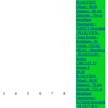
PLOUVIEN
Départ : 8h30
Distance : 88 km
Dénivelé : 794 m
Identifiant
Openrunner :
5169571 Descriptif
: PLOUVIEN -
Croaz Eugan -
Kerdalaes - St
Urfold - COAT-
MEAL - Mengleuz
- PLOUGUIN -
Sorties
CIRCUIT 33
groupe 2
08:30
PLOUVIEN
Départ : 8h30
Distance : 70 km
Dénivelé : 551 m
3
4
5
6
7
8
Identifiant
Openrunner :
5171834 Descriptif
: PLOUVIEN -