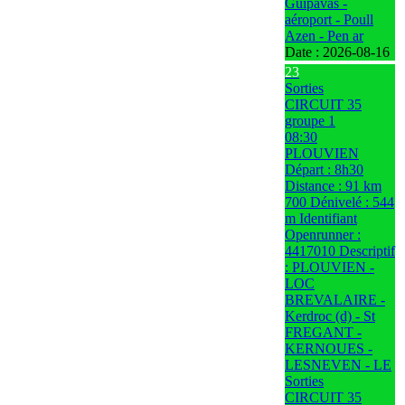
Guipavas -
aéroport - Poull
Azen - Pen ar
Date :
2026-08-16
23
Sorties
CIRCUIT 35
groupe 1
08:30
PLOUVIEN
Départ : 8h30
Distance : 91 km
700 Dénivelé : 544
m Identifiant
Openrunner :
4417010 Descriptif
: PLOUVIEN -
LOC
BREVALAIRE -
Kerdroc (d) - St
FREGANT -
KERNOUES -
LESNEVEN - LE
Sorties
CIRCUIT 35