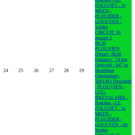
FOLGOET - St
MEEN -
PLOUIDER -
GOULVEN -
Sorties
CIRCUIT 36
groupe 2
08:30
PLOUVIEN
Départ : 8h30
Distance : 74 km
Dénivelé : 647 m
24
25
26
27
28
29
Identifiant
Openrunner :
5001461 Descriptif
: PLOUVIEN -
LOC-
BREVALAIRE -
Boteden - LE
FOLGOET - St
MEEN -
PLOUIDER -
GOULVEN - dir
Sorties