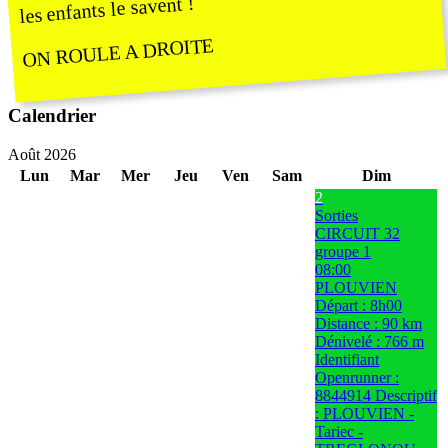
les enfants le savent !
ON ROULE A DROITE
Calendrier
Août 2026
Lun
Mar
Mer
Jeu
Ven
Sam
Dim
2
Sorties
CIRCUIT 32
groupe 1
08:00
PLOUVIEN
Départ : 8h00
Distance : 90 km
Dénivelé : 766 m
Identifiant
Openrunner :
8844914 Descriptif
: PLOUVIEN -
Tariec -