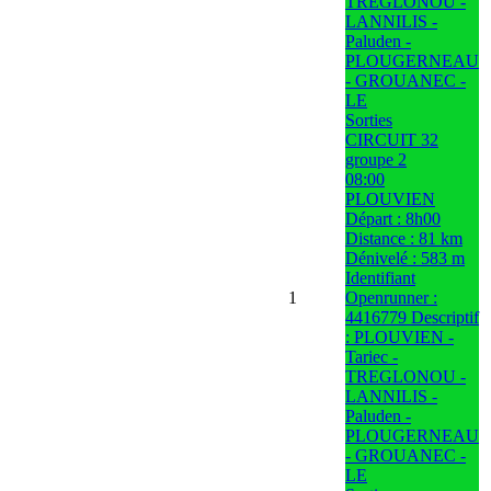
TREGLONOU -
LANNILIS -
Paluden -
PLOUGERNEAU
- GROUANEC -
LE
Sorties
CIRCUIT 32
groupe 2
08:00
PLOUVIEN
Départ : 8h00
Distance : 81 km
Dénivelé : 583 m
Identifiant
1
Openrunner :
4416779 Descriptif
: PLOUVIEN -
Tariec -
TREGLONOU -
LANNILIS -
Paluden -
PLOUGERNEAU
- GROUANEC -
LE