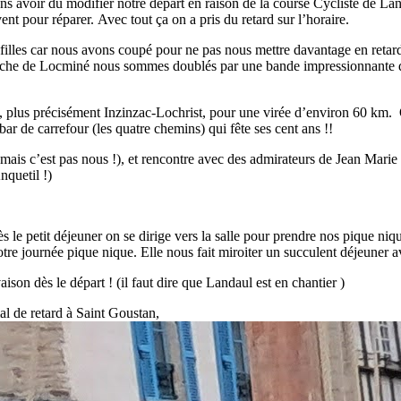
voir dû modifier notre départ en raison de la course Cycliste de Lan
t pour réparer. Avec tout ça on a pris du retard sur l’horaire.
illes car nous avons coupé pour ne pas nous mettre davantage en retard. 
pproche de Locminé nous sommes doublés par une bande impressionnante d
, plus précisément Inzinzac-Lochrist, pour une virée d’environ 60 km. O
bar de carrefour (les quatre chemins) qui fête ses cent ans !!
ui mais c’est pas nous !), et rencontre avec des admirateurs de Jean M
nquetil !)
s le petit déjeuner on se dirige vers la salle pour prendre nos pique niqu
re journée pique nique. Elle nous fait miroiter un succulent déjeuner a
ison dès le départ ! (il faut dire que Landaul est en chantier )
al de retard à Saint Goustan,