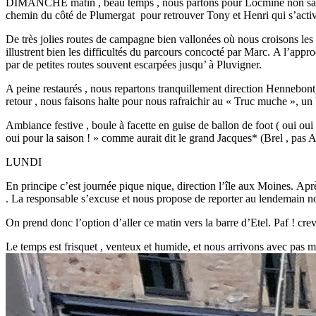
DIMANCHE matin , beau temps , nous partons pour Locminé non sans a
chemin du côté de Plumergat pour retrouver Tony et Henri qui s’activen
De très jolies routes de campagne bien vallonées où nous croisons les f
illustrent bien les difficultés du parcours concocté par Marc. A l’a
par de petites routes souvent escarpées jusqu’ à Pluvigner.
A peine restaurés , nous repartons tranquillement direction Hennebont
retour , nous faisons halte pour nous rafraichir au « Truc muche », un 
Ambiance festive , boule à facette en guise de ballon de foot ( oui o
oui pour la saison ! » comme aurait dit le grand Jacques* (Brel , pas A
LUNDI
En principe c’est journée pique nique, direction l’île aux Moines. Aprè
. La responsable s’excuse et nous propose de reporter au lendemain not
On prend donc l’option d’aller ce matin vers la barre d’Etel. Paf ! creva
Le temps est frisquet , venteux et humide, et nous arrivons avec pas m