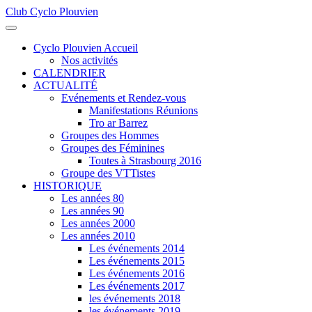
Club Cyclo Plouvien
précédente
précédent
suivante
suivant
Cyclo Plouvien Accueil
Nos activités
CALENDRIER
ACTUALITÉ
Evénements et Rendez-vous
Manifestations Réunions
Tro ar Barrez
Groupes des Hommes
Groupes des Féminines
Toutes à Strasbourg 2016
Groupe des VTTistes
HISTORIQUE
Les années 80
Les années 90
Les années 2000
Les années 2010
Les événements 2014
Les événements 2015
Les événements 2016
Les événements 2017
les événements 2018
les événements 2019