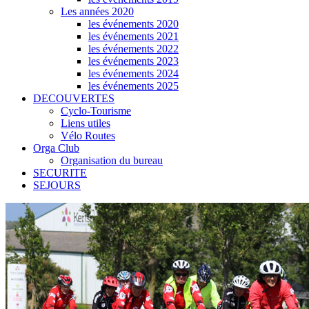
Les années 2020
les événements 2020
les événements 2021
les événements 2022
les événements 2023
les événements 2024
les événements 2025
DECOUVERTES
Cyclo-Tourisme
Liens utiles
Vélo Routes
Orga Club
Organisation du bureau
SECURITE
SEJOURS