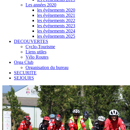
Les années 2020
les événements 2020
les événements 2021
les événements 2022
les événements 2023
les événements 2024
les événements 2025
DECOUVERTES
Cyclo-Tourisme
Liens utiles
Vélo Routes
Orga Club
Organisation du bureau
SECURITE
SEJOURS