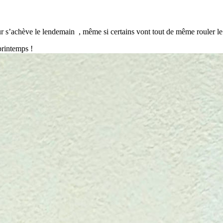
jour s’achève le lendemain , même si certains vont tout de même rouler le
printemps !