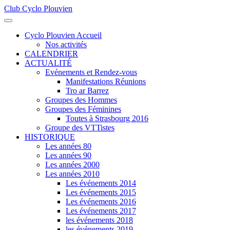
Club Cyclo Plouvien
précédente
précédent
suivante
suivant
Cyclo Plouvien Accueil
Nos activités
CALENDRIER
ACTUALITÉ
Evénements et Rendez-vous
Manifestations Réunions
Tro ar Barrez
Groupes des Hommes
Groupes des Féminines
Toutes à Strasbourg 2016
Groupe des VTTistes
HISTORIQUE
Les années 80
Les années 90
Les années 2000
Les années 2010
Les événements 2014
Les événements 2015
Les événements 2016
Les événements 2017
les événements 2018
les événements 2019