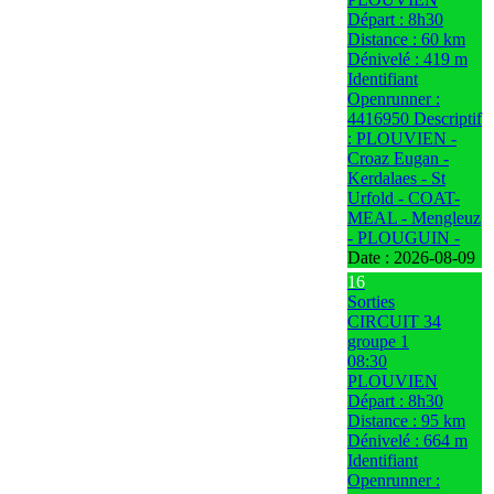
Départ : 8h30
Distance : 60 km
Dénivelé : 419 m
Identifiant
Openrunner :
4416950 Descriptif
: PLOUVIEN -
Croaz Eugan -
Kerdalaes - St
Urfold - COAT-
MEAL - Mengleuz
- PLOUGUIN -
Date :
2026-08-09
16
Sorties
CIRCUIT 34
groupe 1
08:30
PLOUVIEN
Départ : 8h30
Distance : 95 km
Dénivelé : 664 m
Identifiant
Openrunner :