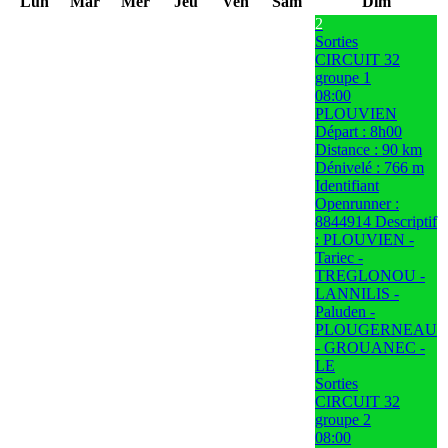
Lun
Mar
Mer
Jeu
Ven
Sam
Dim
2
Sorties
CIRCUIT 32
groupe 1
08:00
PLOUVIEN
Départ : 8h00
Distance : 90 km
Dénivelé : 766 m
Identifiant
Openrunner :
8844914 Descriptif
: PLOUVIEN -
Tariec -
TREGLONOU -
LANNILIS -
Paluden -
PLOUGERNEAU
- GROUANEC -
LE
Sorties
CIRCUIT 32
groupe 2
08:00