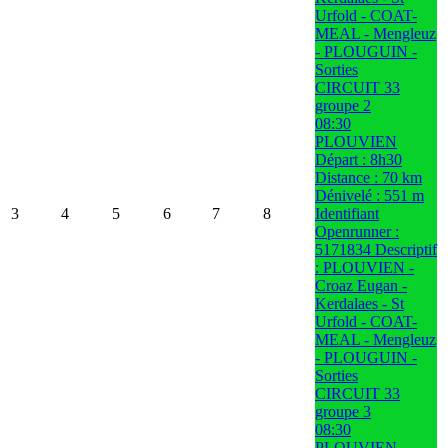
Urfold - COAT-
MEAL - Mengleuz
- PLOUGUIN -
Sorties
CIRCUIT 33
groupe 2
08:30
PLOUVIEN
Départ : 8h30
Distance : 70 km
Dénivelé : 551 m
3
4
5
6
7
8
Identifiant
Openrunner :
5171834 Descriptif
: PLOUVIEN -
Croaz Eugan -
Kerdalaes - St
Urfold - COAT-
MEAL - Mengleuz
- PLOUGUIN -
Sorties
CIRCUIT 33
groupe 3
08:30
PLOUVIEN