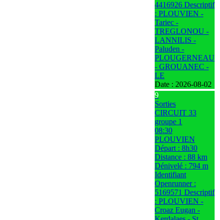
4416926 Descriptif
: PLOUVIEN -
Tariec -
TREGLONOU -
LANNILIS -
Paluden -
PLOUGERNEAU
- GROUANEC -
LE
Date :
2026-08-02
9
Sorties
CIRCUIT 33
groupe 1
08:30
PLOUVIEN
Départ : 8h30
Distance : 88 km
Dénivelé : 794 m
Identifiant
Openrunner :
5169571 Descriptif
: PLOUVIEN -
Croaz Eugan -
Kerdalaes - St