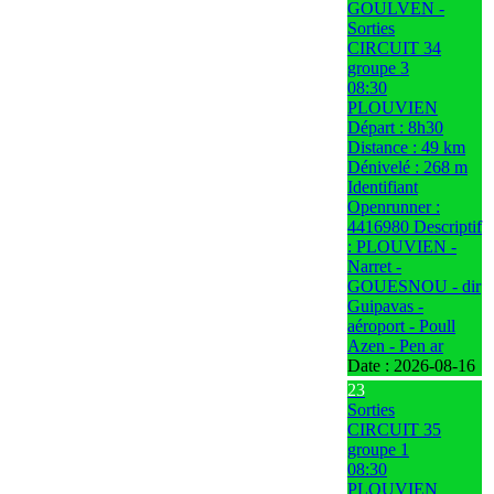
GOULVEN -
Sorties
CIRCUIT 34
groupe 3
08:30
PLOUVIEN
Départ : 8h30
Distance : 49 km
Dénivelé : 268 m
Identifiant
Openrunner :
4416980 Descriptif
: PLOUVIEN -
Narret -
GOUESNOU - dir
Guipavas -
aéroport - Poull
Azen - Pen ar
Date :
2026-08-16
23
Sorties
CIRCUIT 35
groupe 1
08:30
PLOUVIEN