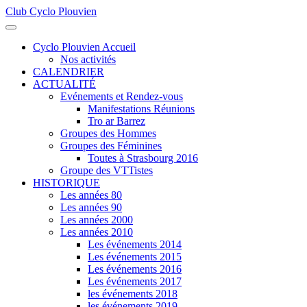
Club Cyclo Plouvien
précédente
précédent
suivante
suivant
Cyclo Plouvien Accueil
Nos activités
CALENDRIER
ACTUALITÉ
Evénements et Rendez-vous
Manifestations Réunions
Tro ar Barrez
Groupes des Hommes
Groupes des Féminines
Toutes à Strasbourg 2016
Groupe des VTTistes
HISTORIQUE
Les années 80
Les années 90
Les années 2000
Les années 2010
Les événements 2014
Les événements 2015
Les événements 2016
Les événements 2017
les événements 2018
les événements 2019