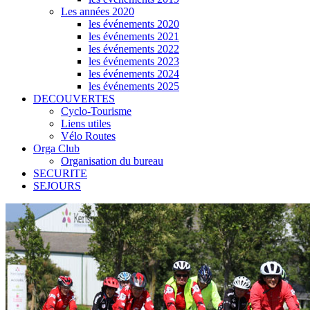
Les années 2020
les événements 2020
les événements 2021
les événements 2022
les événements 2023
les événements 2024
les événements 2025
DECOUVERTES
Cyclo-Tourisme
Liens utiles
Vélo Routes
Orga Club
Organisation du bureau
SECURITE
SEJOURS