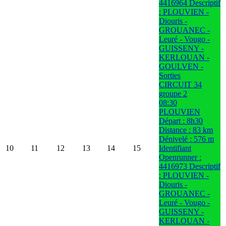
4416964 Descriptif
: PLOUVIEN -
Diouris -
GROUANEC -
Leuré - Vougo -
GUISSENY -
KERLOUAN -
GOULVEN -
Sorties
CIRCUIT 34
groupe 2
08:30
PLOUVIEN
Départ : 8h30
Distance : 83 km
Dénivelé : 576 m
10
11
12
13
14
15
Identifiant
Openrunner :
4416973 Descriptif
: PLOUVIEN -
Diouris -
GROUANEC -
Leuré - Vougo -
GUISSENY -
KERLOUAN -