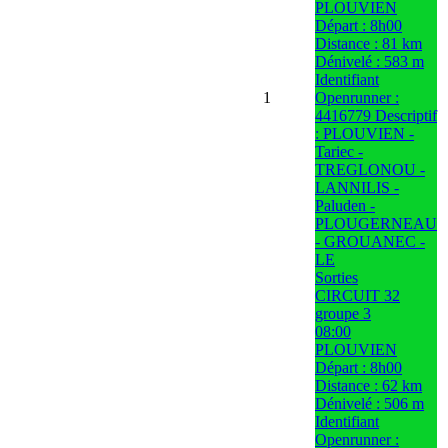
PLOUVIEN
Départ : 8h00
Distance : 81 km
Dénivelé : 583 m
Identifiant
1
Openrunner :
4416779 Descriptif
: PLOUVIEN -
Tariec -
TREGLONOU -
LANNILIS -
Paluden -
PLOUGERNEAU
- GROUANEC -
LE
Sorties
CIRCUIT 32
groupe 3
08:00
PLOUVIEN
Départ : 8h00
Distance : 62 km
Dénivelé : 506 m
Identifiant
Openrunner :