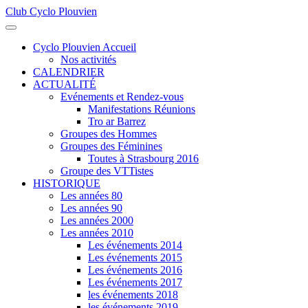
Club Cyclo Plouvien
précédente
précédent
suivante
suivant
Cyclo Plouvien Accueil
Nos activités
CALENDRIER
ACTUALITÉ
Evénements et Rendez-vous
Manifestations Réunions
Tro ar Barrez
Groupes des Hommes
Groupes des Féminines
Toutes à Strasbourg 2016
Groupe des VTTistes
HISTORIQUE
Les années 80
Les années 90
Les années 2000
Les années 2010
Les événements 2014
Les événements 2015
Les événements 2016
Les événements 2017
les événements 2018
les événements 2019