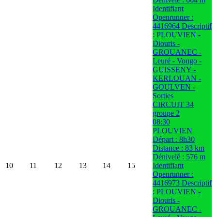
Identifiant
Openrunner :
4416964 Descriptif
: PLOUVIEN -
Diouris -
GROUANEC -
Leuré - Vougo -
GUISSENY -
KERLOUAN -
GOULVEN -
Sorties
CIRCUIT 34
groupe 2
08:30
PLOUVIEN
Départ : 8h30
Distance : 83 km
Dénivelé : 576 m
10
11
12
13
14
15
Identifiant
Openrunner :
4416973 Descriptif
: PLOUVIEN -
Diouris -
GROUANEC -