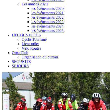
Les années 2020
les événements 2020
les événements 2021
les événements 2022
les événements 2023
les événements 2024
les événements 2025
DECOUVERTES
Cyclo-Tourisme
Liens utiles
Vélo Routes
Orga Club
Organisation du bureau
SECURITE
SEJOURS