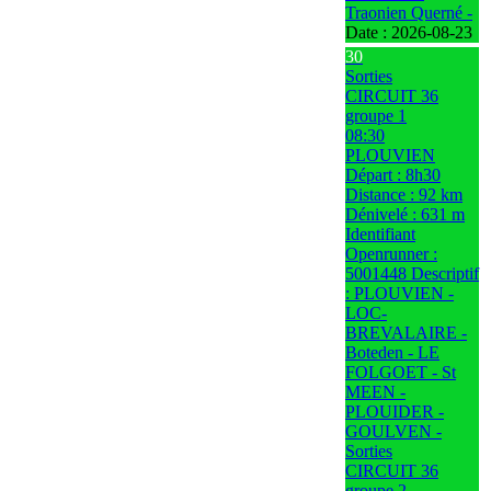
Traonien Querné -
Date :
2026-08-23
30
Sorties
CIRCUIT 36
groupe 1
08:30
PLOUVIEN
Départ : 8h30
Distance : 92 km
Dénivelé : 631 m
Identifiant
Openrunner :
5001448 Descriptif
: PLOUVIEN -
LOC-
BREVALAIRE -
Boteden - LE
FOLGOET - St
MEEN -
PLOUIDER -
GOULVEN -
Sorties
CIRCUIT 36
groupe 2