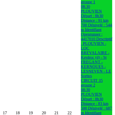
groupe 1
08:30
PLOUVIEN
Départ : 8h30
Distance : 91 km
700 Dénivelé : 544
m Identifiant
Openrunner :
4417010 Descriptif
: PLOUVIEN -
LOC
BREVALAIRE -
Kerdroc (d) - St
FREGANT -
KERNOUES -
LESNEVEN - LE
Sorties
CIRCUIT 35
groupe 2
08:30
PLOUVIEN
Départ : 8h30
Distance : 83 km
500 Dénivelé : 687
17
18
19
20
21
22
m Identifiant