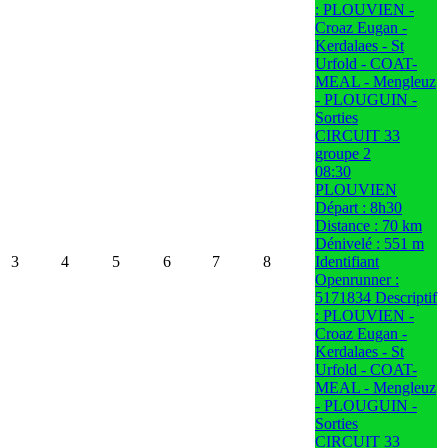
: PLOUVIEN -
Croaz Eugan -
Kerdalaes - St
Urfold - COAT-
MEAL - Mengleuz
- PLOUGUIN -
Sorties
CIRCUIT 33
groupe 2
08:30
PLOUVIEN
Départ : 8h30
Distance : 70 km
Dénivelé : 551 m
3
4
5
6
7
8
Identifiant
Openrunner :
5171834 Descriptif
: PLOUVIEN -
Croaz Eugan -
Kerdalaes - St
Urfold - COAT-
MEAL - Mengleuz
- PLOUGUIN -
Sorties
CIRCUIT 33