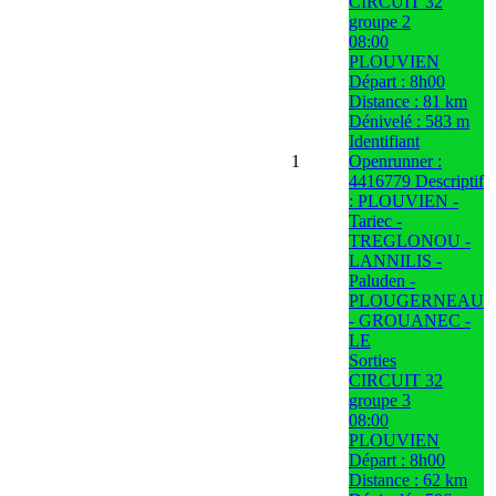
CIRCUIT 32
groupe 2
08:00
PLOUVIEN
Départ : 8h00
Distance : 81 km
Dénivelé : 583 m
Identifiant
1
Openrunner :
4416779 Descriptif
: PLOUVIEN -
Tariec -
TREGLONOU -
LANNILIS -
Paluden -
PLOUGERNEAU
- GROUANEC -
LE
Sorties
CIRCUIT 32
groupe 3
08:00
PLOUVIEN
Départ : 8h00
Distance : 62 km