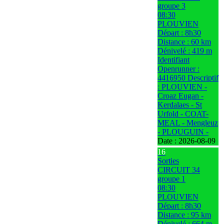
groupe 3
08:30
PLOUVIEN
Départ : 8h30
Distance : 60 km
Dénivelé : 419 m
Identifiant
Openrunner :
4416950 Descriptif
: PLOUVIEN -
Croaz Eugan -
Kerdalaes - St
Urfold - COAT-
MEAL - Mengleuz
- PLOUGUIN -
Date :
2026-08-09
16
Sorties
CIRCUIT 34
groupe 1
08:30
PLOUVIEN
Départ : 8h30
Distance : 95 km
Dénivelé : 664 m