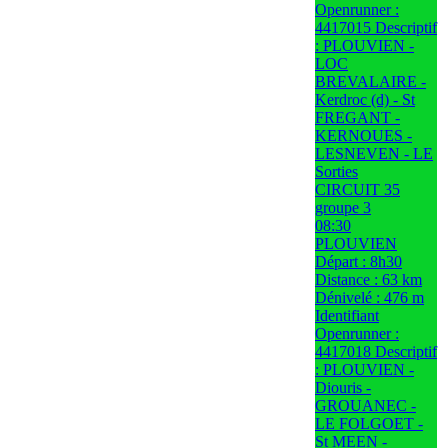
Openrunner :
4417015 Descriptif
: PLOUVIEN -
LOC
BREVALAIRE -
Kerdroc (d) - St
FREGANT -
KERNOUES -
LESNEVEN - LE
Sorties
CIRCUIT 35
groupe 3
08:30
PLOUVIEN
Départ : 8h30
Distance : 63 km
Dénivelé : 476 m
Identifiant
Openrunner :
4417018 Descriptif
: PLOUVIEN -
Diouris -
GROUANEC -
LE FOLGOET -
St MEEN -