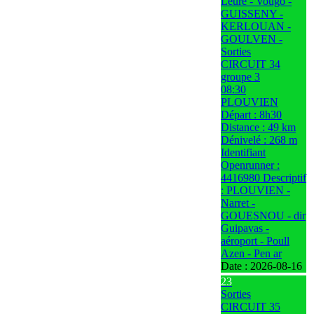
Leuré - Vougo -
GUISSENY -
KERLOUAN -
GOULVEN -
Sorties
CIRCUIT 34
groupe 3
08:30
PLOUVIEN
Départ : 8h30
Distance : 49 km
Dénivelé : 268 m
Identifiant
Openrunner :
4416980 Descriptif
: PLOUVIEN -
Narret -
GOUESNOU - dir
Guipavas -
aéroport - Poull
Azen - Pen ar
Date :
2026-08-16
23
Sorties
CIRCUIT 35