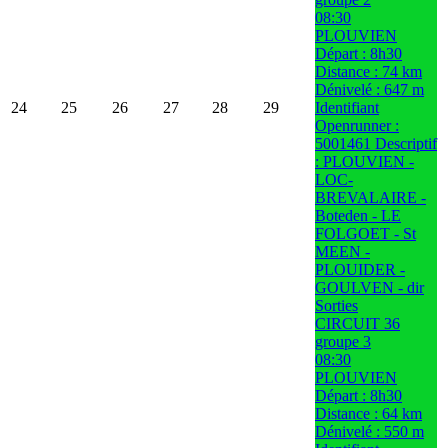
08:30
PLOUVIEN
Départ : 8h30
Distance : 74 km
Dénivelé : 647 m
24
25
26
27
28
29
Identifiant
Openrunner :
5001461 Descriptif
: PLOUVIEN -
LOC-
BREVALAIRE -
Boteden - LE
FOLGOET - St
MEEN -
PLOUIDER -
GOULVEN - dir
Sorties
CIRCUIT 36
groupe 3
08:30
PLOUVIEN
Départ : 8h30
Distance : 64 km
Dénivelé : 550 m