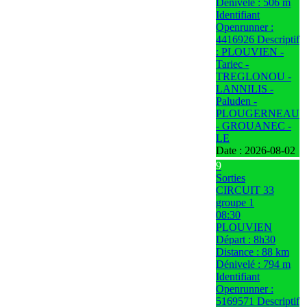
Dénivelé : 506 m
Identifiant
Openrunner :
4416926 Descriptif
: PLOUVIEN -
Tariec -
TREGLONOU -
LANNILIS -
Paluden -
PLOUGERNEAU
- GROUANEC -
LE
Date :
2026-08-02
9
Sorties
CIRCUIT 33
groupe 1
08:30
PLOUVIEN
Départ : 8h30
Distance : 88 km
Dénivelé : 794 m
Identifiant
Openrunner :
5169571 Descriptif