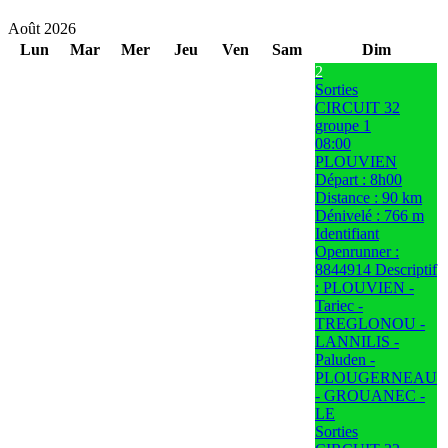
Août 2026
Lun
Mar
Mer
Jeu
Ven
Sam
Dim
2
Sorties
CIRCUIT 32
groupe 1
08:00
PLOUVIEN
Départ : 8h00
Distance : 90 km
Dénivelé : 766 m
Identifiant
Openrunner :
8844914 Descriptif
: PLOUVIEN -
Tariec -
TREGLONOU -
LANNILIS -
Paluden -
PLOUGERNEAU
- GROUANEC -
LE
Sorties