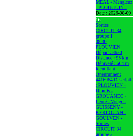
MEAL - Mengleuz
- PLOUGUIN -
Date :
2026-08-09
16
Sorties
CIRCUIT 34
groupe 1
08:30
PLOUVIEN
Départ : 8h30
Distance : 95 km
Dénivelé : 664 m
Identifiant
Openrunner :
4416964 Descriptif
: PLOUVIEN -
Diouris -
GROUANEC -
Leuré - Vougo -
GUISSENY -
KERLOUAN -
GOULVEN -
Sorties
CIRCUIT 34
groupe 2