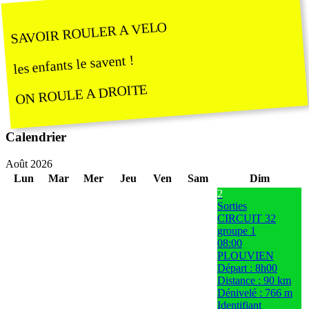
SAVOIR ROULER A VELO
les enfants le savent !
ON ROULE A DROITE
Calendrier
Août 2026
Lun
Mar
Mer
Jeu
Ven
Sam
Dim
2
Sorties
CIRCUIT 32
groupe 1
08:00
PLOUVIEN
Départ : 8h00
Distance : 90 km
Dénivelé : 766 m
Identifiant