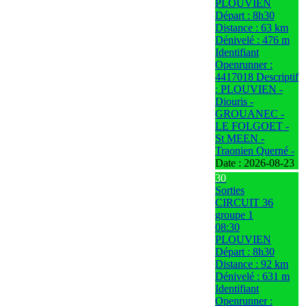
PLOUVIEN
Départ : 8h30
Distance : 63 km
Dénivelé : 476 m
Identifiant
Openrunner :
4417018 Descriptif
: PLOUVIEN -
Diouris -
GROUANEC -
LE FOLGOET -
St MEEN -
Traonien Querné -
Date :
2026-08-23
30
Sorties
CIRCUIT 36
groupe 1
08:30
PLOUVIEN
Départ : 8h30
Distance : 92 km
Dénivelé : 631 m
Identifiant
Openrunner :