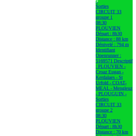
9
Sorties
CIRCUIT 33
groupe 1
08:30
PLOUVIEN
Départ : 8h30
Distance : 88 km
Dénivelé : 794 m
Identifiant
Openrunner :
5169571 Descriptif
: PLOUVIEN -
Croaz Eugan -
Kerdalaes - St
Urfold - COAT-
MEAL - Mengleuz
- PLOUGUIN -
Sorties
CIRCUIT 33
groupe 2
08:30
PLOUVIEN
Départ : 8h30
Distance : 70 km