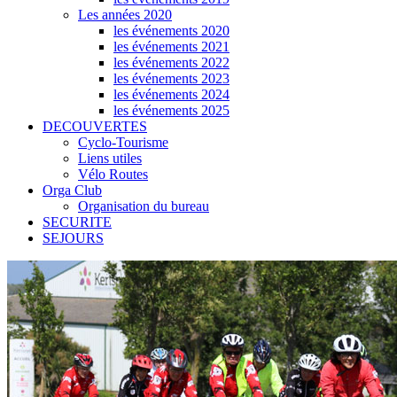
Les années 2020
les événements 2020
les événements 2021
les événements 2022
les événements 2023
les événements 2024
les événements 2025
DECOUVERTES
Cyclo-Tourisme
Liens utiles
Vélo Routes
Orga Club
Organisation du bureau
SECURITE
SEJOURS