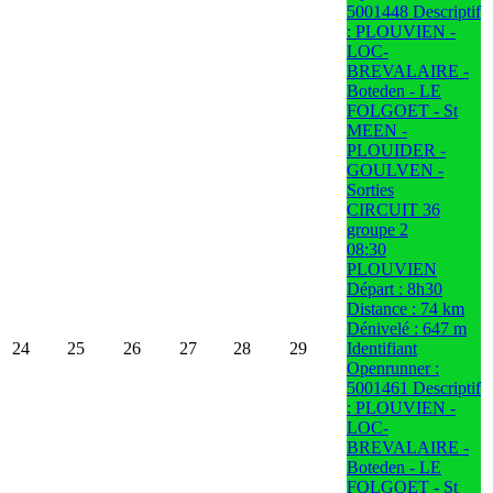
5001448 Descriptif
: PLOUVIEN -
LOC-
BREVALAIRE -
Boteden - LE
FOLGOET - St
MEEN -
PLOUIDER -
GOULVEN -
Sorties
CIRCUIT 36
groupe 2
08:30
PLOUVIEN
Départ : 8h30
Distance : 74 km
Dénivelé : 647 m
24
25
26
27
28
29
Identifiant
Openrunner :
5001461 Descriptif
: PLOUVIEN -
LOC-
BREVALAIRE -
Boteden - LE
FOLGOET - St