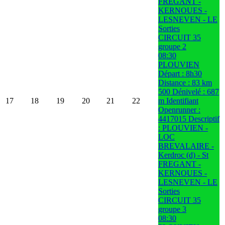
FREGANT -
KERNOUES -
LESNEVEN - LE
Sorties
CIRCUIT 35
groupe 2
08:30
PLOUVIEN
Départ : 8h30
Distance : 83 km
500 Dénivelé : 687
17
18
19
20
21
22
m Identifiant
Openrunner :
4417015 Descriptif
: PLOUVIEN -
LOC
BREVALAIRE -
Kerdroc (d) - St
FREGANT -
KERNOUES -
LESNEVEN - LE
Sorties
CIRCUIT 35
groupe 3
08:30