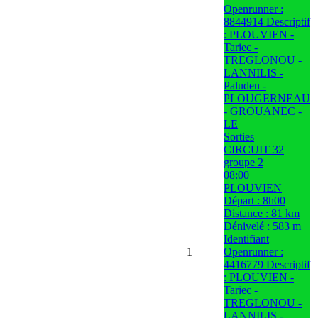
Openrunner :
8844914 Descriptif
: PLOUVIEN -
Tariec -
TREGLONOU -
LANNILIS -
Paluden -
PLOUGERNEAU
- GROUANEC -
LE
Sorties
CIRCUIT 32
groupe 2
08:00
PLOUVIEN
Départ : 8h00
Distance : 81 km
Dénivelé : 583 m
Identifiant
1
Openrunner :
4416779 Descriptif
: PLOUVIEN -
Tariec -
TREGLONOU -
LANNILIS -