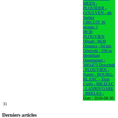
MEEN -
PLOUIDER -
GOULVEN - dir
Sorties
CIRCUIT 36
groupe 3
08:30
PLOUVIEN
Départ : 8h30
Distance : 64 km
Dénivelé : 550 m
Identifiant
Openrunner :
5001473 Descriptif
: PLOUVIEN -
Narret - BOURG-
BLANC - Trois
Curés - MILIZAC
- LANRIVOARE
- BRELES -
Date :
2026-08-30
31
Derniers articles