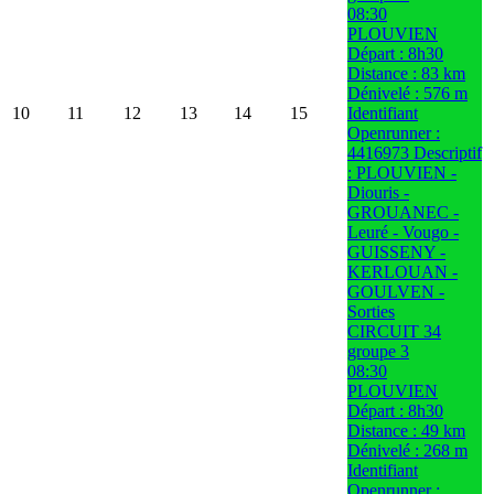
08:30
PLOUVIEN
Départ : 8h30
Distance : 83 km
Dénivelé : 576 m
10
11
12
13
14
15
Identifiant
Openrunner :
4416973 Descriptif
: PLOUVIEN -
Diouris -
GROUANEC -
Leuré - Vougo -
GUISSENY -
KERLOUAN -
GOULVEN -
Sorties
CIRCUIT 34
groupe 3
08:30
PLOUVIEN
Départ : 8h30
Distance : 49 km
Dénivelé : 268 m
Identifiant
Openrunner :