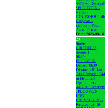
4416980 Descriptif
: PLOUVIEN -
Narret -
GOUESNOU - dir
Guipavas -
aéroport - Poull
Azen - Pen ar
Date :
2026-08-16
23
Sorties
CIRCUIT 35
groupe 1
08:30
PLOUVIEN
Départ : 8h30
Distance : 91 km
700 Dénivelé : 544
m Identifiant
Openrunner :
4417010 Descriptif
: PLOUVIEN -
LOC
BREVALAIRE -
Kerdroc (d) - St