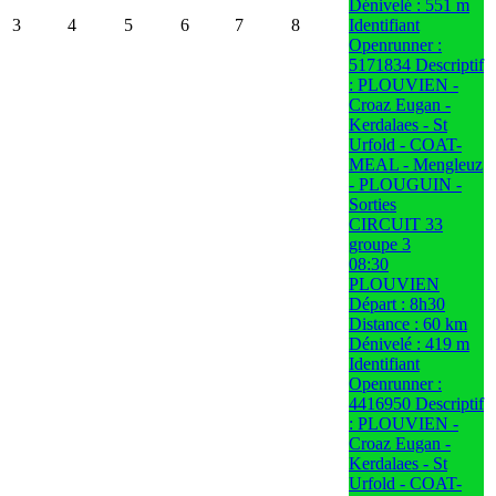
Dénivelé : 551 m
3
4
5
6
7
8
Identifiant
Openrunner :
5171834 Descriptif
: PLOUVIEN -
Croaz Eugan -
Kerdalaes - St
Urfold - COAT-
MEAL - Mengleuz
- PLOUGUIN -
Sorties
CIRCUIT 33
groupe 3
08:30
PLOUVIEN
Départ : 8h30
Distance : 60 km
Dénivelé : 419 m
Identifiant
Openrunner :
4416950 Descriptif
: PLOUVIEN -
Croaz Eugan -
Kerdalaes - St
Urfold - COAT-