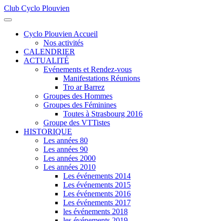
Club Cyclo Plouvien
précédente
précédent
suivante
suivant
Cyclo Plouvien Accueil
Nos activités
CALENDRIER
ACTUALITÉ
Evénements et Rendez-vous
Manifestations Réunions
Tro ar Barrez
Groupes des Hommes
Groupes des Féminines
Toutes à Strasbourg 2016
Groupe des VTTistes
HISTORIQUE
Les années 80
Les années 90
Les années 2000
Les années 2010
Les événements 2014
Les événements 2015
Les événements 2016
Les événements 2017
les événements 2018
les événements 2019