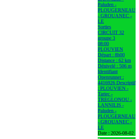
Paluden -
PLOUGERNEAU
- GROUANEC -
LE
Sorties
CIRCUIT 32
groupe 3
08:00
PLOUVIEN
Départ : 8h00
Distance : 62 km
Dénivelé : 506 m
Identifiant
Openrunner :
4416926 Descriptif
: PLOUVIEN -
Tariec -
TREGLONOU -
LANNILIS -
Paluden -
PLOUGERNEAU
- GROUANEC -
LE
Date :
2026-08-02