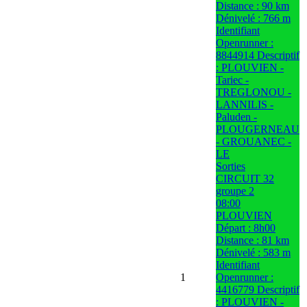
Distance : 90 km
Dénivelé : 766 m
Identifiant
Openrunner :
8844914 Descriptif
: PLOUVIEN -
Tariec -
TREGLONOU -
LANNILIS -
Paluden -
PLOUGERNEAU
- GROUANEC -
LE
Sorties
CIRCUIT 32
groupe 2
08:00
PLOUVIEN
Départ : 8h00
Distance : 81 km
Dénivelé : 583 m
Identifiant
1
Openrunner :
4416779 Descriptif
: PLOUVIEN -