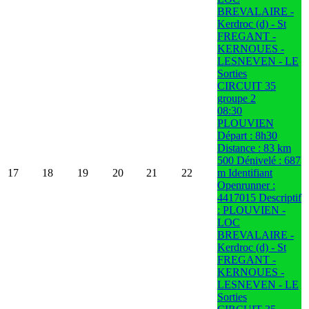
BREVALAIRE -
Kerdroc (d) - St
FREGANT -
KERNOUES -
LESNEVEN - LE
Sorties
CIRCUIT 35
groupe 2
08:30
PLOUVIEN
Départ : 8h30
Distance : 83 km
500 Dénivelé : 687
17
18
19
20
21
22
m Identifiant
Openrunner :
4417015 Descriptif
: PLOUVIEN -
LOC
BREVALAIRE -
Kerdroc (d) - St
FREGANT -
KERNOUES -
LESNEVEN - LE
Sorties