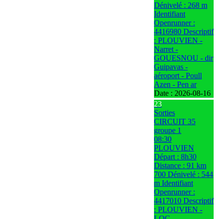
Dénivelé : 268 m
Identifiant
Openrunner :
4416980 Descriptif
: PLOUVIEN -
Narret -
GOUESNOU - dir
Guipavas -
aéroport - Poull
Azen - Pen ar
Date :
2026-08-16
23
Sorties
CIRCUIT 35
groupe 1
08:30
PLOUVIEN
Départ : 8h30
Distance : 91 km
700 Dénivelé : 544
m Identifiant
Openrunner :
4417010 Descriptif
: PLOUVIEN -
LOC