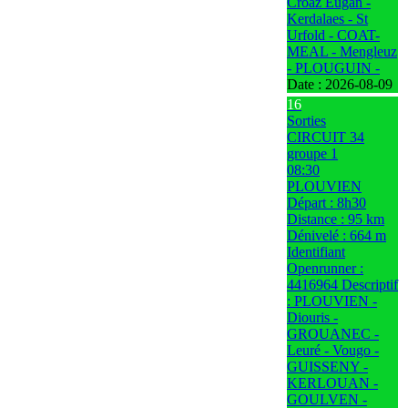
Croaz Eugan -
Kerdalaes - St
Urfold - COAT-
MEAL - Mengleuz
- PLOUGUIN -
Date :
2026-08-09
16
Sorties
CIRCUIT 34
groupe 1
08:30
PLOUVIEN
Départ : 8h30
Distance : 95 km
Dénivelé : 664 m
Identifiant
Openrunner :
4416964 Descriptif
: PLOUVIEN -
Diouris -
GROUANEC -
Leuré - Vougo -
GUISSENY -
KERLOUAN -
GOULVEN -