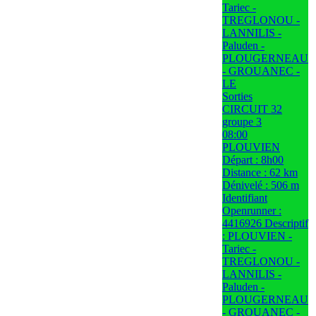
Tariec -
TREGLONOU -
LANNILIS -
Paluden -
PLOUGERNEAU
- GROUANEC -
LE
Sorties
CIRCUIT 32
groupe 3
08:00
PLOUVIEN
Départ : 8h00
Distance : 62 km
Dénivelé : 506 m
Identifiant
Openrunner :
4416926 Descriptif
: PLOUVIEN -
Tariec -
TREGLONOU -
LANNILIS -
Paluden -
PLOUGERNEAU
- GROUANEC -