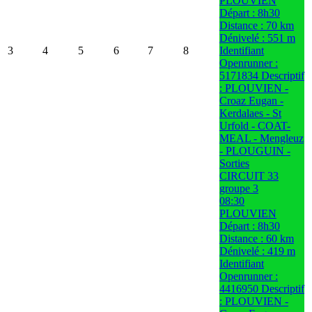
PLOUVIEN
Départ : 8h30
Distance : 70 km
Dénivelé : 551 m
3
4
5
6
7
8
Identifiant
Openrunner :
5171834 Descriptif
: PLOUVIEN -
Croaz Eugan -
Kerdalaes - St
Urfold - COAT-
MEAL - Mengleuz
- PLOUGUIN -
Sorties
CIRCUIT 33
groupe 3
08:30
PLOUVIEN
Départ : 8h30
Distance : 60 km
Dénivelé : 419 m
Identifiant
Openrunner :
4416950 Descriptif
: PLOUVIEN -