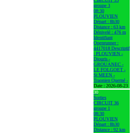
CIRCUIT 35
groupe 3
08:30
PLOUVIEN
Départ : 8h30
Distance : 63 km
Dénivelé : 476 m
Identifiant
Openrunner :
4417018 Descriptif
: PLOUVIEN -
Diouris -
GROUANEC -
LE FOLGOET -
St MEEN -
Traonien Querné -
Date :
2026-08-23
30
Sorties
CIRCUIT 36
groupe 1
08:30
PLOUVIEN
Départ : 8h30
Distance : 92 km