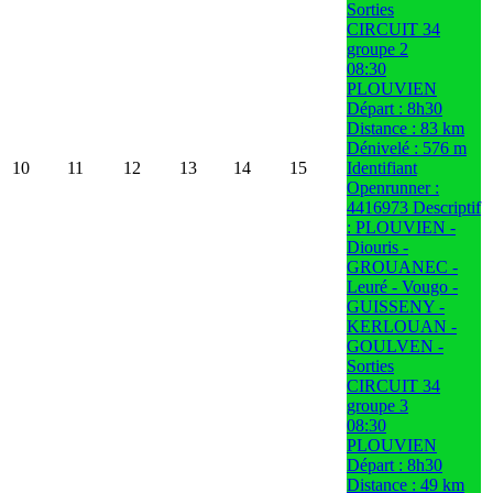
Sorties
CIRCUIT 34
groupe 2
08:30
PLOUVIEN
Départ : 8h30
Distance : 83 km
Dénivelé : 576 m
10
11
12
13
14
15
Identifiant
Openrunner :
4416973 Descriptif
: PLOUVIEN -
Diouris -
GROUANEC -
Leuré - Vougo -
GUISSENY -
KERLOUAN -
GOULVEN -
Sorties
CIRCUIT 34
groupe 3
08:30
PLOUVIEN
Départ : 8h30
Distance : 49 km