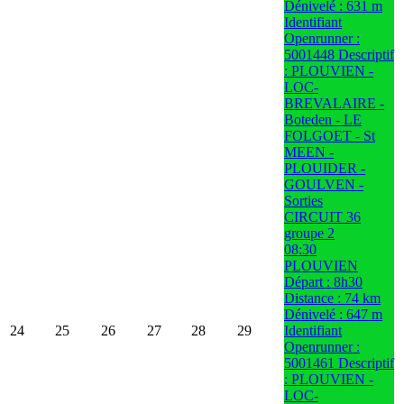
Dénivelé : 631 m
Identifiant
Openrunner :
5001448 Descriptif
: PLOUVIEN -
LOC-
BREVALAIRE -
Boteden - LE
FOLGOET - St
MEEN -
PLOUIDER -
GOULVEN -
Sorties
CIRCUIT 36
groupe 2
08:30
PLOUVIEN
Départ : 8h30
Distance : 74 km
Dénivelé : 647 m
24
25
26
27
28
29
Identifiant
Openrunner :
5001461 Descriptif
: PLOUVIEN -
LOC-