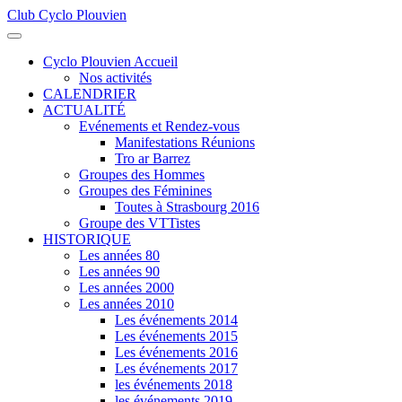
Club Cyclo Plouvien
précédente
précédent
suivante
suivant
Cyclo Plouvien Accueil
Nos activités
CALENDRIER
ACTUALITÉ
Evénements et Rendez-vous
Manifestations Réunions
Tro ar Barrez
Groupes des Hommes
Groupes des Féminines
Toutes à Strasbourg 2016
Groupe des VTTistes
HISTORIQUE
Les années 80
Les années 90
Les années 2000
Les années 2010
Les événements 2014
Les événements 2015
Les événements 2016
Les événements 2017
les événements 2018
les événements 2019