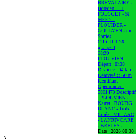
BREVALAIRE -
Boteden - LE
FOLGOET - St
MEEN -
PLOUIDER -
GOULVEN - dir
Sorties
CIRCUIT 36
groupe 3
08:30
PLOUVIEN
Départ : 8h30
Distance : 64 km
Dénivelé : 550 m
Identifiant
Openrunner :
5001473 Descriptif
: PLOUVIEN -
Narret - BOURG-
BLANC - Trois
Curés - MILIZAC
- LANRIVOARE
- BRELES -
Date :
2026-08-30
31