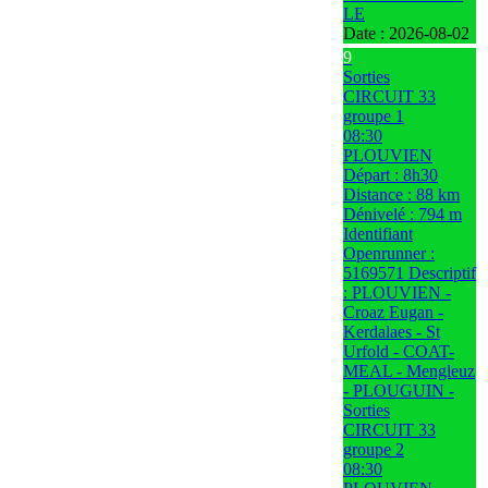
LE
Date :
2026-08-02
9
Sorties
CIRCUIT 33
groupe 1
08:30
PLOUVIEN
Départ : 8h30
Distance : 88 km
Dénivelé : 794 m
Identifiant
Openrunner :
5169571 Descriptif
: PLOUVIEN -
Croaz Eugan -
Kerdalaes - St
Urfold - COAT-
MEAL - Mengleuz
- PLOUGUIN -
Sorties
CIRCUIT 33
groupe 2
08:30