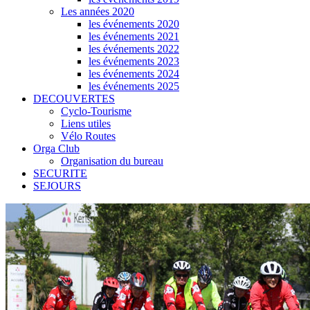
Les années 2020
les événements 2020
les événements 2021
les événements 2022
les événements 2023
les événements 2024
les événements 2025
DECOUVERTES
Cyclo-Tourisme
Liens utiles
Vélo Routes
Orga Club
Organisation du bureau
SECURITE
SEJOURS