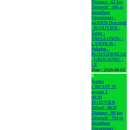
Distance : 62 km
Dénivelé : 506 m
Identifiant
Openrunner :
4416926 Descriptif
: PLOUVIEN -
Tariec -
TREGLONOU -
LANNILIS -
Paluden -
PLOUGERNEAU
- GROUANEC -
LE
Date :
2026-08-02
9
Sorties
CIRCUIT 33
groupe 1
08:30
PLOUVIEN
Départ : 8h30
Distance : 88 km
Dénivelé : 794 m
Identifiant
Openrunner :