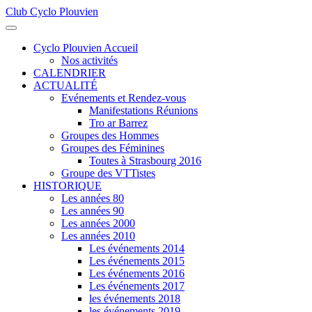
Club Cyclo Plouvien
précédente
précédent
suivante
suivant
Cyclo Plouvien Accueil
Nos activités
CALENDRIER
ACTUALITÉ
Evénements et Rendez-vous
Manifestations Réunions
Tro ar Barrez
Groupes des Hommes
Groupes des Féminines
Toutes à Strasbourg 2016
Groupe des VTTistes
HISTORIQUE
Les années 80
Les années 90
Les années 2000
Les années 2010
Les événements 2014
Les événements 2015
Les événements 2016
Les événements 2017
les événements 2018
les événements 2019