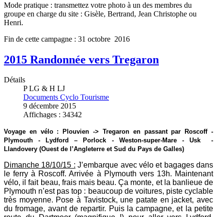
Mode pratique : transmettez votre photo à un des membres du
groupe en charge du site : Gisèle, Bertrand, Jean Christophe ou
Henri.
Fin de cette campagne : 31 octobre 2016
2015 Randonnée vers Tregaron
Détails
P LG & H LJ
Documents Cyclo Tourisme
9 décembre 2015
Affichages : 34342
Voyage en vélo : Plouvien -> Tregaron en passant par Roscoff -
Plymouth - Lydford – Porlock - Weston-super-Mare - Usk -
Llandovery (Ouest de l’Angleterre et Sud du Pays de Galles)
Dimanche 18/10/15 :
J’embarque avec vélo et bagages dans
le ferry à Roscoff. Arrivée à Plymouth vers 13h. Maintenant
vélo, il fait beau, frais mais beau. Ça monte, et la banlieue de
Plymouth n’est pas top : beaucoup de voitures, piste cyclable
très moyenne. Pose à Tavistock, une patate en jacket, avec
du fromage, avant de repartir. Puis la campagne, et la petite