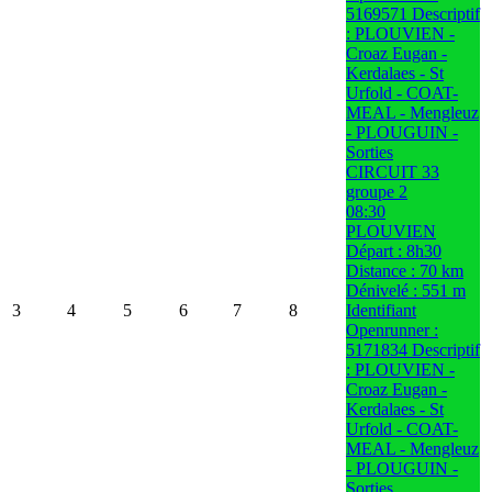
5169571 Descriptif
: PLOUVIEN -
Croaz Eugan -
Kerdalaes - St
Urfold - COAT-
MEAL - Mengleuz
- PLOUGUIN -
Sorties
CIRCUIT 33
groupe 2
08:30
PLOUVIEN
Départ : 8h30
Distance : 70 km
Dénivelé : 551 m
3
4
5
6
7
8
Identifiant
Openrunner :
5171834 Descriptif
: PLOUVIEN -
Croaz Eugan -
Kerdalaes - St
Urfold - COAT-
MEAL - Mengleuz
- PLOUGUIN -
Sorties