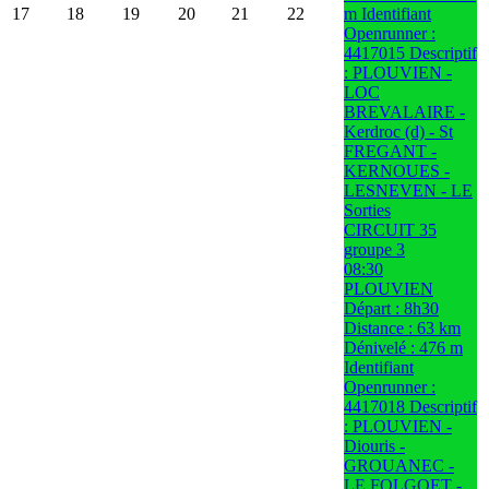
17
18
19
20
21
22
m Identifiant
Openrunner :
4417015 Descriptif
: PLOUVIEN -
LOC
BREVALAIRE -
Kerdroc (d) - St
FREGANT -
KERNOUES -
LESNEVEN - LE
Sorties
CIRCUIT 35
groupe 3
08:30
PLOUVIEN
Départ : 8h30
Distance : 63 km
Dénivelé : 476 m
Identifiant
Openrunner :
4417018 Descriptif
: PLOUVIEN -
Diouris -
GROUANEC -
LE FOLGOET -