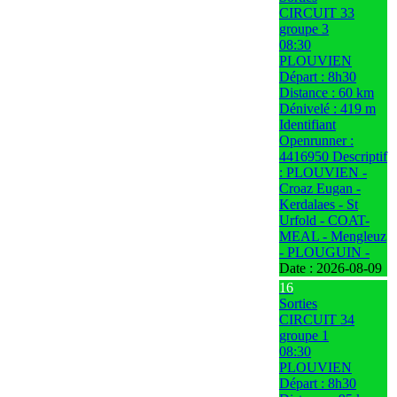
CIRCUIT 33
groupe 3
08:30
PLOUVIEN
Départ : 8h30
Distance : 60 km
Dénivelé : 419 m
Identifiant
Openrunner :
4416950 Descriptif
: PLOUVIEN -
Croaz Eugan -
Kerdalaes - St
Urfold - COAT-
MEAL - Mengleuz
- PLOUGUIN -
Date :
2026-08-09
16
Sorties
CIRCUIT 34
groupe 1
08:30
PLOUVIEN
Départ : 8h30