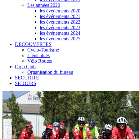
Les années 2020
les événements 2020
les événements 2021
les événements 2022
les événements 2023
les événements 2024
les événements 2025
DECOUVERTES
Cyclo-Tourisme
Liens utiles
Vélo Routes
Orga Club
Organisation du bureau
SECURITE
SEJOURS