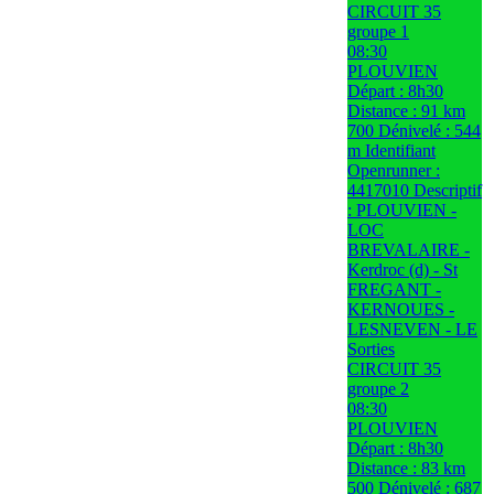
CIRCUIT 35
groupe 1
08:30
PLOUVIEN
Départ : 8h30
Distance : 91 km
700 Dénivelé : 544
m Identifiant
Openrunner :
4417010 Descriptif
: PLOUVIEN -
LOC
BREVALAIRE -
Kerdroc (d) - St
FREGANT -
KERNOUES -
LESNEVEN - LE
Sorties
CIRCUIT 35
groupe 2
08:30
PLOUVIEN
Départ : 8h30
Distance : 83 km
500 Dénivelé : 687