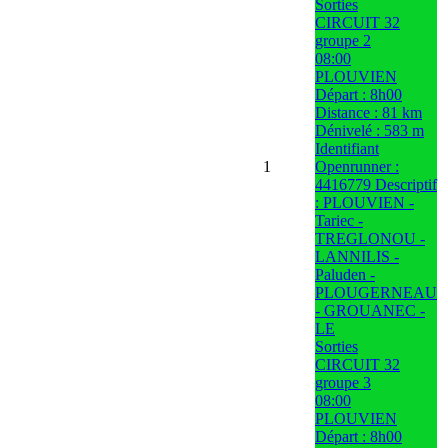
Sorties
CIRCUIT 32
groupe 2
08:00
PLOUVIEN
Départ : 8h00
Distance : 81 km
Dénivelé : 583 m
Identifiant
1
Openrunner :
4416779 Descriptif
: PLOUVIEN -
Tariec -
TREGLONOU -
LANNILIS -
Paluden -
PLOUGERNEAU
- GROUANEC -
LE
Sorties
CIRCUIT 32
groupe 3
08:00
PLOUVIEN
Départ : 8h00