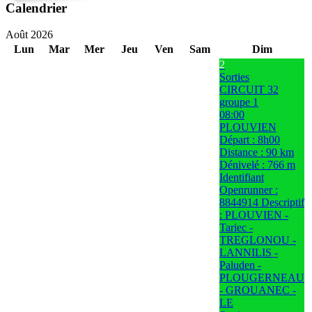
Calendrier
Août 2026
Lun
Mar
Mer
Jeu
Ven
Sam
Dim
2
Sorties
CIRCUIT 32
groupe 1
08:00
PLOUVIEN
Départ : 8h00
Distance : 90 km
Dénivelé : 766 m
Identifiant
Openrunner :
8844914 Descriptif
: PLOUVIEN -
Tariec -
TREGLONOU -
LANNILIS -
Paluden -
PLOUGERNEAU
- GROUANEC -
LE