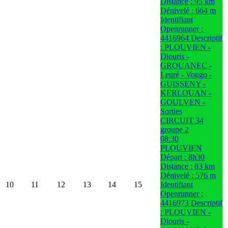
Distance : 95 km
Dénivelé : 664 m
Identifiant
Openrunner :
4416964 Descriptif
: PLOUVIEN -
Diouris -
GROUANEC -
Leuré - Vougo -
GUISSENY -
KERLOUAN -
GOULVEN -
Sorties
CIRCUIT 34
groupe 2
08:30
PLOUVIEN
Départ : 8h30
Distance : 83 km
Dénivelé : 576 m
10
11
12
13
14
15
Identifiant
Openrunner :
4416973 Descriptif
: PLOUVIEN -
Diouris -