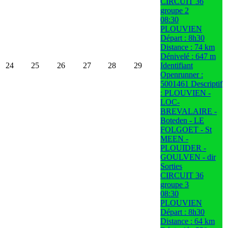
CIRCUIT 36
groupe 2
08:30
PLOUVIEN
Départ : 8h30
Distance : 74 km
Dénivelé : 647 m
24
25
26
27
28
29
Identifiant
Openrunner :
5001461 Descriptif
: PLOUVIEN -
LOC-
BREVALAIRE -
Boteden - LE
FOLGOET - St
MEEN -
PLOUIDER -
GOULVEN - dir
Sorties
CIRCUIT 36
groupe 3
08:30
PLOUVIEN
Départ : 8h30
Distance : 64 km