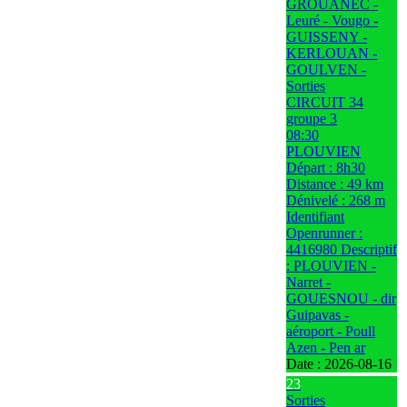
GROUANEC -
Leuré - Vougo -
GUISSENY -
KERLOUAN -
GOULVEN -
Sorties
CIRCUIT 34
groupe 3
08:30
PLOUVIEN
Départ : 8h30
Distance : 49 km
Dénivelé : 268 m
Identifiant
Openrunner :
4416980 Descriptif
: PLOUVIEN -
Narret -
GOUESNOU - dir
Guipavas -
aéroport - Poull
Azen - Pen ar
Date :
2026-08-16
23
Sorties