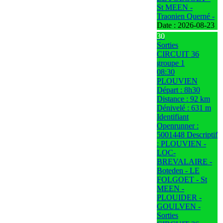
St MEEN -
Traonien Querné -
Date :
2026-08-23
30
Sorties
CIRCUIT 36
groupe 1
08:30
PLOUVIEN
Départ : 8h30
Distance : 92 km
Dénivelé : 631 m
Identifiant
Openrunner :
5001448 Descriptif
: PLOUVIEN -
LOC-
BREVALAIRE -
Boteden - LE
FOLGOET - St
MEEN -
PLOUIDER -
GOULVEN -
Sorties