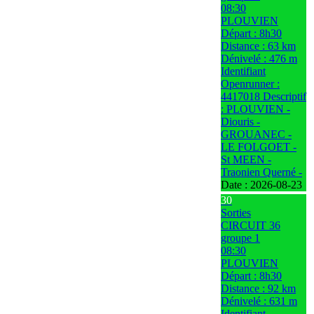
08:30
PLOUVIEN
Départ : 8h30
Distance : 63 km
Dénivelé : 476 m
Identifiant
Openrunner :
4417018 Descriptif
: PLOUVIEN -
Diouris -
GROUANEC -
LE FOLGOET -
St MEEN -
Traonien Querné -
Date :
2026-08-23
30
Sorties
CIRCUIT 36
groupe 1
08:30
PLOUVIEN
Départ : 8h30
Distance : 92 km
Dénivelé : 631 m
Identifiant