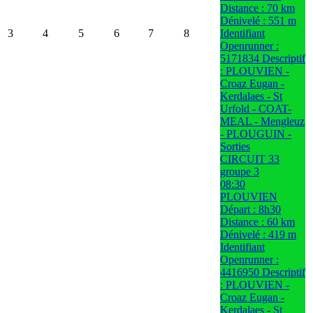
Distance : 70 km
Dénivelé : 551 m
3
4
5
6
7
8
Identifiant
Openrunner :
5171834 Descriptif
: PLOUVIEN -
Croaz Eugan -
Kerdalaes - St
Urfold - COAT-
MEAL - Mengleuz
- PLOUGUIN -
Sorties
CIRCUIT 33
groupe 3
08:30
PLOUVIEN
Départ : 8h30
Distance : 60 km
Dénivelé : 419 m
Identifiant
Openrunner :
4416950 Descriptif
: PLOUVIEN -
Croaz Eugan -
Kerdalaes - St