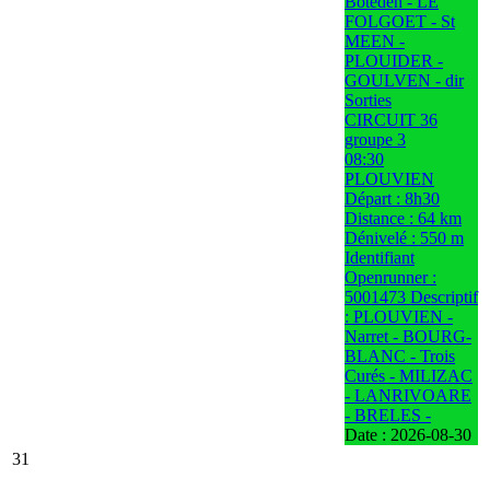
Boteden - LE
FOLGOET - St
MEEN -
PLOUIDER -
GOULVEN - dir
Sorties
CIRCUIT 36
groupe 3
08:30
PLOUVIEN
Départ : 8h30
Distance : 64 km
Dénivelé : 550 m
Identifiant
Openrunner :
5001473 Descriptif
: PLOUVIEN -
Narret - BOURG-
BLANC - Trois
Curés - MILIZAC
- LANRIVOARE
- BRELES -
Date :
2026-08-30
31