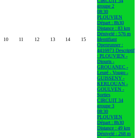
CIRCUIT 34
groupe 2
08:30
PLOUVIEN
Départ : 8h30
Distance : 83 km
Dénivelé : 576 m
10
11
12
13
14
15
Identifiant
Openrunner :
4416973 Descriptif
: PLOUVIEN -
Diouris -
GROUANEC -
Leuré - Vougo -
GUISSENY -
KERLOUAN -
GOULVEN -
Sorties
CIRCUIT 34
groupe 3
08:30
PLOUVIEN
Départ : 8h30
Distance : 49 km
Dénivelé : 268 m