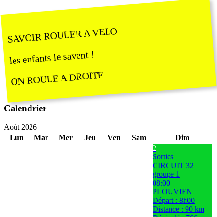
SAVOIR ROULER A VELO
les enfants le savent !
ON ROULE A DROITE
Calendrier
Août 2026
Lun
Mar
Mer
Jeu
Ven
Sam
Dim
2
Sorties
CIRCUIT 32
groupe 1
08:00
PLOUVIEN
Départ : 8h00
Distance : 90 km