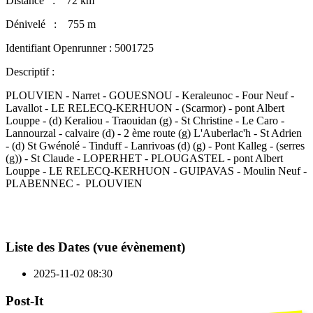
Distance : 72 km
Dénivelé : 755 m
Identifiant Openrunner : 5001725
Descriptif :
PLOUVIEN - Narret - GOUESNOU - Keraleunoc - Four Neuf -
Lavallot - LE RELECQ-KERHUON - (Scarmor) - pont Albert
Louppe - (d) Keraliou - Traouidan (g) - St Christine - Le Caro -
Lannourzal - calvaire (d) - 2 ème route (g) L'Auberlac'h - St Adrien
- (d) St Gwénolé - Tinduff - Lanrivoas (d) (g) - Pont Kalleg - (serres
(g)) - St Claude - LOPERHET - PLOUGASTEL - pont Albert
Louppe - LE RELECQ-KERHUON - GUIPAVAS - Moulin Neuf -
PLABENNEC - PLOUVIEN
Liste des Dates (vue évènement)
2025-11-02
08:30
Post-It