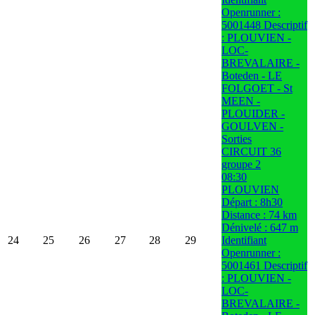
Openrunner :
5001448 Descriptif
: PLOUVIEN -
LOC-
BREVALAIRE -
Boteden - LE
FOLGOET - St
MEEN -
PLOUIDER -
GOULVEN -
Sorties
CIRCUIT 36
groupe 2
08:30
PLOUVIEN
Départ : 8h30
Distance : 74 km
Dénivelé : 647 m
24
25
26
27
28
29
Identifiant
Openrunner :
5001461 Descriptif
: PLOUVIEN -
LOC-
BREVALAIRE -