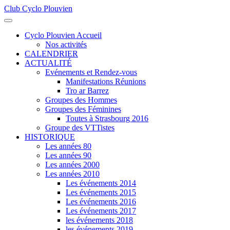
Club Cyclo Plouvien
précédente
précédent
suivante
suivant
Cyclo Plouvien Accueil
Nos activités
CALENDRIER
ACTUALITÉ
Evénements et Rendez-vous
Manifestations Réunions
Tro ar Barrez
Groupes des Hommes
Groupes des Féminines
Toutes à Strasbourg 2016
Groupe des VTTistes
HISTORIQUE
Les années 80
Les années 90
Les années 2000
Les années 2010
Les événements 2014
Les événements 2015
Les événements 2016
Les événements 2017
les événements 2018
les événements 2019