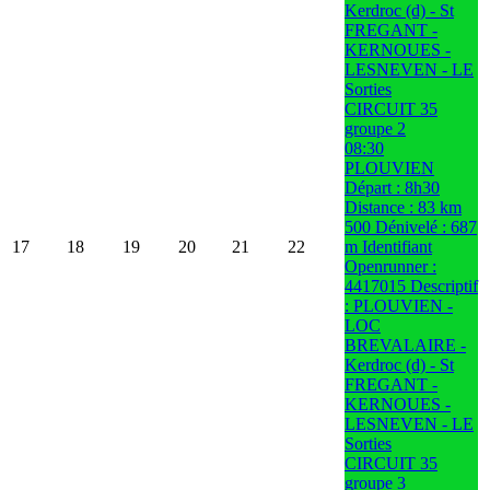
Kerdroc (d) - St
FREGANT -
KERNOUES -
LESNEVEN - LE
Sorties
CIRCUIT 35
groupe 2
08:30
PLOUVIEN
Départ : 8h30
Distance : 83 km
500 Dénivelé : 687
17
18
19
20
21
22
m Identifiant
Openrunner :
4417015 Descriptif
: PLOUVIEN -
LOC
BREVALAIRE -
Kerdroc (d) - St
FREGANT -
KERNOUES -
LESNEVEN - LE
Sorties
CIRCUIT 35
groupe 3