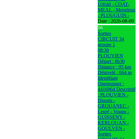
Urfold - COAT-
MEAL - Mengleuz
- PLOUGUIN -
Date :
2026-08-09
16
Sorties
CIRCUIT 34
groupe 1
08:30
PLOUVIEN
Départ : 8h30
Distance : 95 km
Dénivelé : 664 m
Identifiant
Openrunner :
4416964 Descriptif
: PLOUVIEN -
Diouris -
GROUANEC -
Leuré - Vougo -
GUISSENY -
KERLOUAN -
GOULVEN -
Sorties