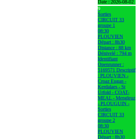
Date :
2026-08-02
9
Sorties
CIRCUIT 33
groupe 1
08:30
PLOUVIEN
Départ : 8h30
Distance : 88 km
Dénivelé : 794 m
Identifiant
Openrunner :
5169571 Descriptif
: PLOUVIEN -
Croaz Eugan -
Kerdalaes - St
Urfold - COAT-
MEAL - Mengleuz
- PLOUGUIN -
Sorties
CIRCUIT 33
groupe 2
08:30
PLOUVIEN
Départ : 8h30