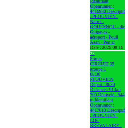
Identifiant
Openrunner :
4416980 Descriptif
: PLOUVIEN -
Narret -
GOUESNOU - dir
Guipavas -
aéroport - Poull
Azen - Pen ar
Date :
2026-08-16
23
Sorties
CIRCUIT 35
groupe 1
08:30
PLOUVIEN
Départ : 8h30
Distance : 91 km
700 Dénivelé : 544
m Identifiant
Openrunner :
4417010 Descriptif
: PLOUVIEN -
LOC
BREVALAIRE -