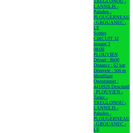
TREGLONOU -
LANNILIS -
Paluden -
PLOUGERNEAU
- GROUANEC -
LE
Sorties
CIRCUIT 32
groupe 3
08:00
PLOUVIEN
Départ : 8h00
Distance : 62 km
Dénivelé : 506 m
Identifiant
Openrunner :
4416926 Descriptif
: PLOUVIEN -
Tariec -
TREGLONOU -
LANNILIS -
Paluden -
PLOUGERNEAU
- GROUANEC -
LE