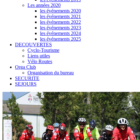
Les années 2020
les événements 2020
les événements 2021
les événements 2022
les événements 2023
les événements 2024
les événements 2025
DECOUVERTES
Cyclo-Tourisme
Liens utiles
Vélo Routes
Orga Club
Organisation du bureau
SECURITE
SEJOURS