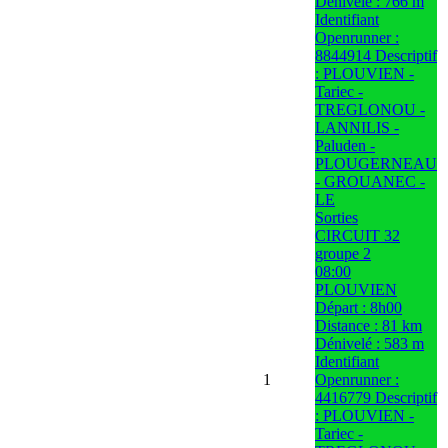
Dénivelé : 766 m
Identifiant
Openrunner :
8844914 Descriptif
: PLOUVIEN -
Tariec -
TREGLONOU -
LANNILIS -
Paluden -
PLOUGERNEAU
- GROUANEC -
LE
Sorties
CIRCUIT 32
groupe 2
08:00
PLOUVIEN
Départ : 8h00
Distance : 81 km
Dénivelé : 583 m
Identifiant
1
Openrunner :
4416779 Descriptif
: PLOUVIEN -
Tariec -