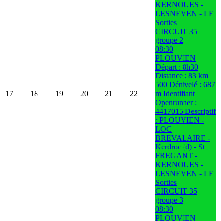
KERNOUES -
LESNEVEN - LE
Sorties
CIRCUIT 35
groupe 2
08:30
PLOUVIEN
Départ : 8h30
Distance : 83 km
500 Dénivelé : 687
17
18
19
20
21
22
m Identifiant
Openrunner :
4417015 Descriptif
: PLOUVIEN -
LOC
BREVALAIRE -
Kerdroc (d) - St
FREGANT -
KERNOUES -
LESNEVEN - LE
Sorties
CIRCUIT 35
groupe 3
08:30
PLOUVIEN