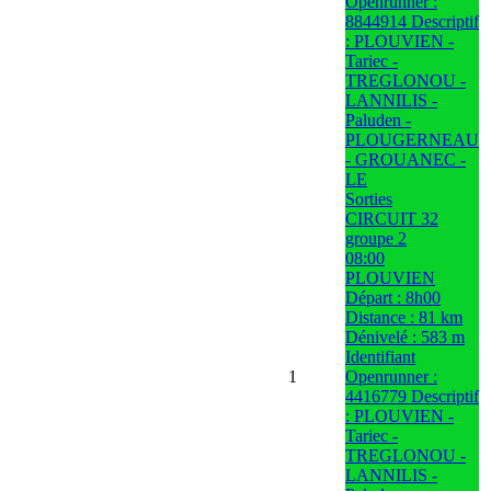
Openrunner :
8844914 Descriptif
: PLOUVIEN -
Tariec -
TREGLONOU -
LANNILIS -
Paluden -
PLOUGERNEAU
- GROUANEC -
LE
Sorties
CIRCUIT 32
groupe 2
08:00
PLOUVIEN
Départ : 8h00
Distance : 81 km
Dénivelé : 583 m
Identifiant
1
Openrunner :
4416779 Descriptif
: PLOUVIEN -
Tariec -
TREGLONOU -
LANNILIS -