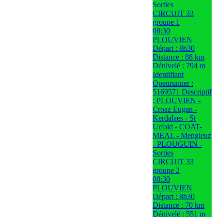
Sorties
CIRCUIT 33
groupe 1
08:30
PLOUVIEN
Départ : 8h30
Distance : 88 km
Dénivelé : 794 m
Identifiant
Openrunner :
5169571 Descriptif
: PLOUVIEN -
Croaz Eugan -
Kerdalaes - St
Urfold - COAT-
MEAL - Mengleuz
- PLOUGUIN -
Sorties
CIRCUIT 33
groupe 2
08:30
PLOUVIEN
Départ : 8h30
Distance : 70 km
Dénivelé : 551 m