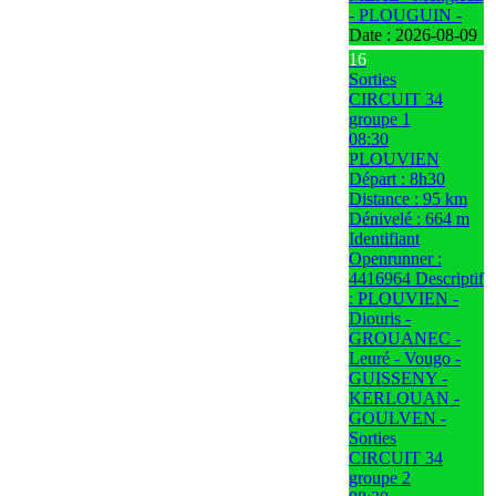
- PLOUGUIN -
Date :
2026-08-09
16
Sorties
CIRCUIT 34
groupe 1
08:30
PLOUVIEN
Départ : 8h30
Distance : 95 km
Dénivelé : 664 m
Identifiant
Openrunner :
4416964 Descriptif
: PLOUVIEN -
Diouris -
GROUANEC -
Leuré - Vougo -
GUISSENY -
KERLOUAN -
GOULVEN -
Sorties
CIRCUIT 34
groupe 2