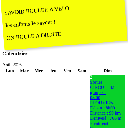
SAVOIR ROULER A VELO
les enfants le savent !
ON ROULE A DROITE
Calendrier
Août 2026
Lun
Mar
Mer
Jeu
Ven
Sam
Dim
2
Sorties
CIRCUIT 32
groupe 1
08:00
PLOUVIEN
Départ : 8h00
Distance : 90 km
Dénivelé : 766 m
Identifiant