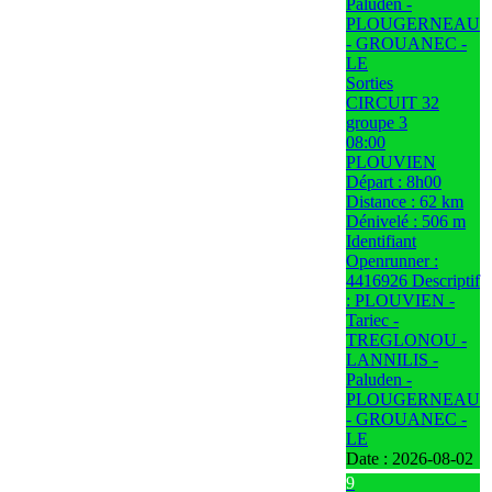
Paluden -
PLOUGERNEAU
- GROUANEC -
LE
Sorties
CIRCUIT 32
groupe 3
08:00
PLOUVIEN
Départ : 8h00
Distance : 62 km
Dénivelé : 506 m
Identifiant
Openrunner :
4416926 Descriptif
: PLOUVIEN -
Tariec -
TREGLONOU -
LANNILIS -
Paluden -
PLOUGERNEAU
- GROUANEC -
LE
Date :
2026-08-02
9