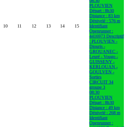
08:30
PLOUVIEN
Départ : 8h30
Distance : 83 km
Dénivelé : 576 m
10
11
12
13
14
15
Identifiant
Openrunner :
4416973 Descriptif
: PLOUVIEN -
Diouris -
GROUANEC -
Leuré - Vougo -
GUISSENY -
KERLOUAN -
GOULVEN -
Sorties
CIRCUIT 34
groupe 3
08:30
PLOUVIEN
Départ : 8h30
Distance : 49 km
Dénivelé : 268 m
Identifiant
Openrunner :