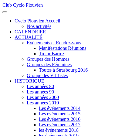
Club Cyclo Plouvien
précédente
précédent
suivante
suivant
Cyclo Plouvien Accueil
Nos activités
CALENDRIER
ACTUALITÉ
Evénements et Rendez-vous
Manifestations Réunions
Tro ar Barrez
Groupes des Hommes
Groupes des Féminines
Toutes à Strasbourg 2016
Groupe des VTTistes
HISTORIQUE
Les années 80
Les années 90
Les années 2000
Les années 2010
Les événements 2014
Les événements 2015
Les événements 2016
Les événements 2017
les événements 2018
les événements 2019