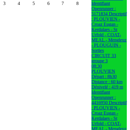
3
4
5
6
7
8
Identifiant
Openrunner :
5171834 Descriptif
: PLOUVIEN -
Croaz Eugan -
Kerdalaes - St
Urfold - COAT-
MEAL - Mengleuz
- PLOUGUIN -
Sorties
CIRCUIT 33
groupe 3
08:30
PLOUVIEN
Départ : 8h30
Distance : 60 km
Dénivelé : 419 m
Identifiant
Openrunner :
4416950 Descriptif
: PLOUVIEN -
Croaz Eugan -
Kerdalaes - St
Urfold - COAT-
MEAL - Mengleuz