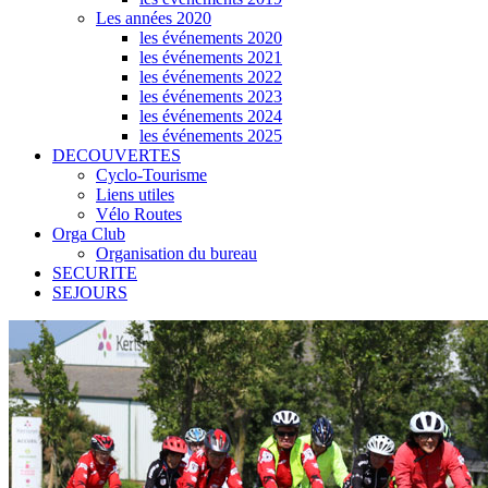
Les années 2020
les événements 2020
les événements 2021
les événements 2022
les événements 2023
les événements 2024
les événements 2025
DECOUVERTES
Cyclo-Tourisme
Liens utiles
Vélo Routes
Orga Club
Organisation du bureau
SECURITE
SEJOURS