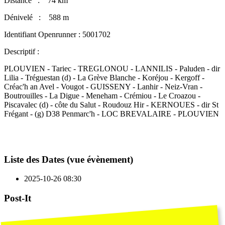
Distance : 74 km
Dénivelé : 588 m
Identifiant Openrunner : 5001702
Descriptif :
PLOUVIEN - Tariec - TREGLONOU - LANNILIS - Paluden - dir
Lilia - Tréguestan (d) - La Grève Blanche - Koréjou - Kergoff -
Créac'h an Avel - Vougot - GUISSENY - Lanhir - Neiz-Vran -
Boutrouilles - La Digue - Meneham - Crémiou - Le Croazou -
Piscavalec (d) - côte du Salut - Roudouz Hir - KERNOUES - dir St
Frégant - (g) D38 Penmarc'h - LOC BREVALAIRE - PLOUVIEN
Liste des Dates (vue évènement)
2025-10-26
08:30
Post-It