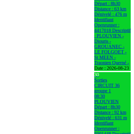
Départ : 8h30
Distance : 63 km
Dénivelé : 476 m
Identifiant
Openrunner :
4417018 Descriptif
: PLOUVIEN -
Diouris -
GROUANEC -
LE FOLGOET -
St MEEN -
Traonien Querné -
Date :
2026-08-23
30
Sorties
CIRCUIT 36
groupe 1
08:30
PLOUVIEN
Départ : 8h30
Distance : 92 km
Dénivelé : 631 m
Identifiant
Openrunner :
5001448 Descriptif