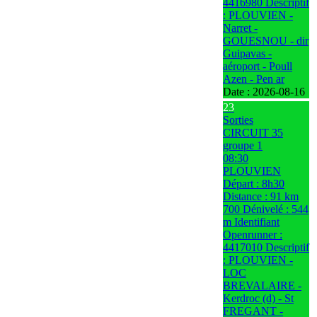
4416980 Descriptif
: PLOUVIEN -
Narret -
GOUESNOU - dir
Guipavas -
aéroport - Poull
Azen - Pen ar
Date :
2026-08-16
23
Sorties
CIRCUIT 35
groupe 1
08:30
PLOUVIEN
Départ : 8h30
Distance : 91 km
700 Dénivelé : 544
m Identifiant
Openrunner :
4417010 Descriptif
: PLOUVIEN -
LOC
BREVALAIRE -
Kerdroc (d) - St
FREGANT -