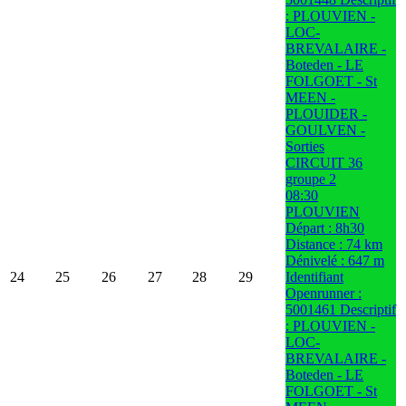
: PLOUVIEN -
LOC-
BREVALAIRE -
Boteden - LE
FOLGOET - St
MEEN -
PLOUIDER -
GOULVEN -
Sorties
CIRCUIT 36
groupe 2
08:30
PLOUVIEN
Départ : 8h30
Distance : 74 km
Dénivelé : 647 m
24
25
26
27
28
29
Identifiant
Openrunner :
5001461 Descriptif
: PLOUVIEN -
LOC-
BREVALAIRE -
Boteden - LE
FOLGOET - St