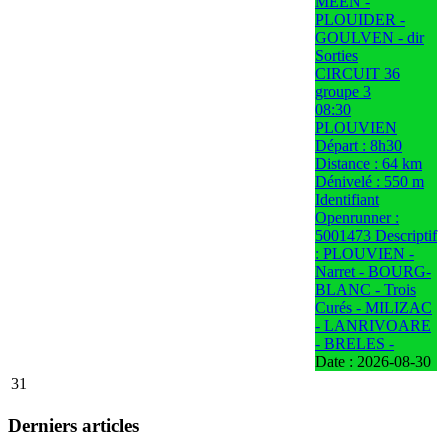
MEEN -
PLOUIDER -
GOULVEN - dir
Sorties
CIRCUIT 36
groupe 3
08:30
PLOUVIEN
Départ : 8h30
Distance : 64 km
Dénivelé : 550 m
Identifiant
Openrunner :
5001473 Descriptif
: PLOUVIEN -
Narret - BOURG-
BLANC - Trois
Curés - MILIZAC
- LANRIVOARE
- BRELES -
Date :
2026-08-30
31
Derniers articles