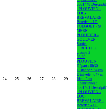
5001448 Descriptif
: PLOUVIEN -
LOC-
BREVALAIRE -
Boteden - LE
FOLGOET - St
MEEN -
PLOUIDER -
GOULVEN -
Sorties
CIRCUIT 36
groupe 2
08:30
PLOUVIEN
Départ : 8h30
Distance : 74 km
Dénivelé : 647 m
24
25
26
27
28
29
Identifiant
Openrunner :
5001461 Descriptif
: PLOUVIEN -
LOC-
BREVALAIRE -
Boteden - LE