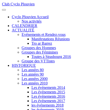
Club Cyclo Plouvien
précédente
précédent
suivante
suivant
Cyclo Plouvien Accueil
Nos activités
CALENDRIER
ACTUALITÉ
Evénements et Rendez-vous
Manifestations Réunions
Tro ar Barrez
Groupes des Hommes
Groupes des Féminines
Toutes à Strasbourg 2016
Groupe des VTTistes
HISTORIQUE
Les années 80
Les années 90
Les années 2000
Les années 2010
Les événements 2014
Les événements 2015
Les événements 2016
Les événements 2017
les événements 2018
les événements 2019