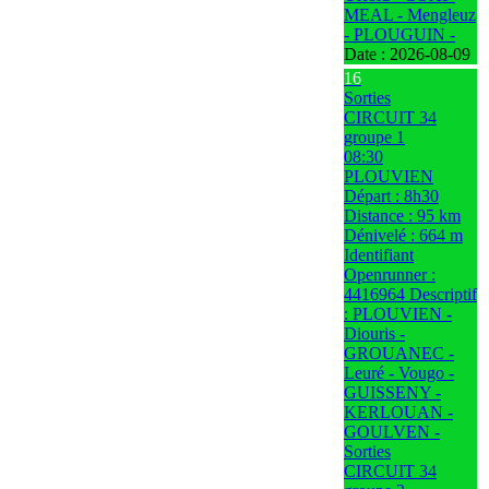
MEAL - Mengleuz
- PLOUGUIN -
Date :
2026-08-09
16
Sorties
CIRCUIT 34
groupe 1
08:30
PLOUVIEN
Départ : 8h30
Distance : 95 km
Dénivelé : 664 m
Identifiant
Openrunner :
4416964 Descriptif
: PLOUVIEN -
Diouris -
GROUANEC -
Leuré - Vougo -
GUISSENY -
KERLOUAN -
GOULVEN -
Sorties
CIRCUIT 34