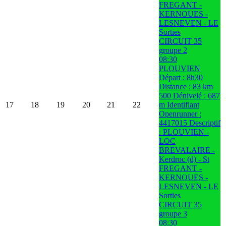
FREGANT -
KERNOUES -
LESNEVEN - LE
Sorties
CIRCUIT 35
groupe 2
08:30
PLOUVIEN
Départ : 8h30
Distance : 83 km
500 Dénivelé : 687
17
18
19
20
21
22
m Identifiant
Openrunner :
4417015 Descriptif
: PLOUVIEN -
LOC
BREVALAIRE -
Kerdroc (d) - St
FREGANT -
KERNOUES -
LESNEVEN - LE
Sorties
CIRCUIT 35
groupe 3
08:30