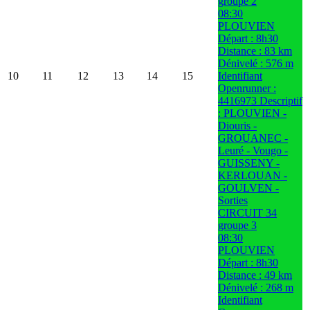
groupe 2
08:30
PLOUVIEN
Départ : 8h30
Distance : 83 km
Dénivelé : 576 m
10
11
12
13
14
15
Identifiant
Openrunner :
4416973 Descriptif
: PLOUVIEN -
Diouris -
GROUANEC -
Leuré - Vougo -
GUISSENY -
KERLOUAN -
GOULVEN -
Sorties
CIRCUIT 34
groupe 3
08:30
PLOUVIEN
Départ : 8h30
Distance : 49 km
Dénivelé : 268 m
Identifiant