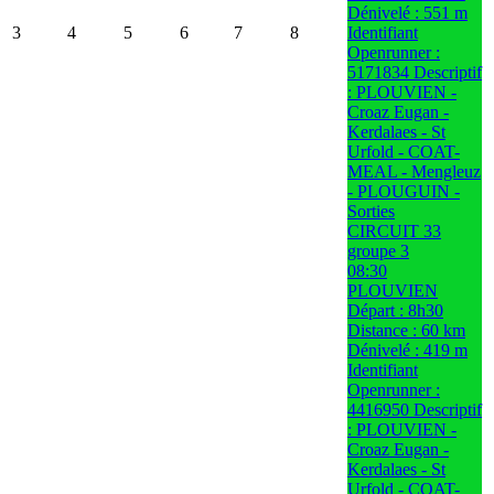
Dénivelé : 551 m
3
4
5
6
7
8
Identifiant
Openrunner :
5171834 Descriptif
: PLOUVIEN -
Croaz Eugan -
Kerdalaes - St
Urfold - COAT-
MEAL - Mengleuz
- PLOUGUIN -
Sorties
CIRCUIT 33
groupe 3
08:30
PLOUVIEN
Départ : 8h30
Distance : 60 km
Dénivelé : 419 m
Identifiant
Openrunner :
4416950 Descriptif
: PLOUVIEN -
Croaz Eugan -
Kerdalaes - St
Urfold - COAT-