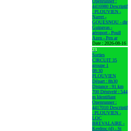
Openrunner :
4416980 Descriptif
: PLOUVIEN -
Narret -
GOUESNOU - dir
Guipavas -
aéroport - Poull
Azen - Pen ar
Date :
2026-08-16
23
Sorties
CIRCUIT 35
groupe 1
08:30
PLOUVIEN
Départ : 8h30
Distance : 91 km
700 Dénivelé : 544
m Identifiant
Openrunner :
4417010 Descriptif
: PLOUVIEN -
LOC
BREVALAIRE -
Kerdroc (d) - St