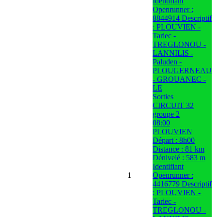
Identifiant
Openrunner :
8844914 Descriptif
: PLOUVIEN -
Tariec -
TREGLONOU -
LANNILIS -
Paluden -
PLOUGERNEAU
- GROUANEC -
LE
Sorties
CIRCUIT 32
groupe 2
08:00
PLOUVIEN
Départ : 8h00
Distance : 81 km
Dénivelé : 583 m
Identifiant
1
Openrunner :
4416779 Descriptif
: PLOUVIEN -
Tariec -
TREGLONOU -