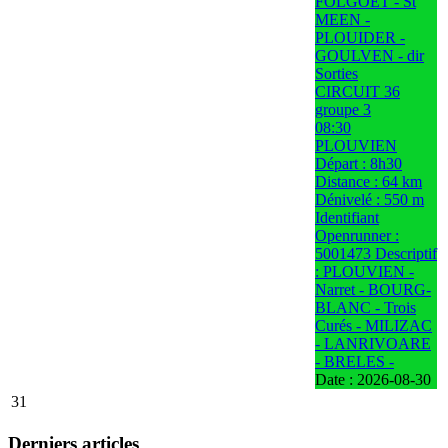
FOLGOET - St
MEEN -
PLOUIDER -
GOULVEN - dir
Sorties
CIRCUIT 36
groupe 3
08:30
PLOUVIEN
Départ : 8h30
Distance : 64 km
Dénivelé : 550 m
Identifiant
Openrunner :
5001473 Descriptif
: PLOUVIEN -
Narret - BOURG-
BLANC - Trois
Curés - MILIZAC
- LANRIVOARE
- BRELES -
Date :
2026-08-30
31
Derniers articles