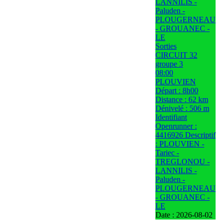
LANNILIS -
Paluden -
PLOUGERNEAU
- GROUANEC -
LE
Sorties
CIRCUIT 32
groupe 3
08:00
PLOUVIEN
Départ : 8h00
Distance : 62 km
Dénivelé : 506 m
Identifiant
Openrunner :
4416926 Descriptif
: PLOUVIEN -
Tariec -
TREGLONOU -
LANNILIS -
Paluden -
PLOUGERNEAU
- GROUANEC -
LE
Date :
2026-08-02