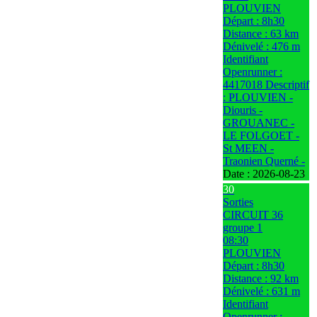
PLOUVIEN
Départ : 8h30
Distance : 63 km
Dénivelé : 476 m
Identifiant
Openrunner :
4417018 Descriptif
: PLOUVIEN -
Diouris -
GROUANEC -
LE FOLGOET -
St MEEN -
Traonien Querné -
Date :
2026-08-23
30
Sorties
CIRCUIT 36
groupe 1
08:30
PLOUVIEN
Départ : 8h30
Distance : 92 km
Dénivelé : 631 m
Identifiant
Openrunner :