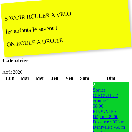
SAVOIR ROULER A VELO
les enfants le savent !
ON ROULE A DROITE
Calendrier
Août 2026
Lun
Mar
Mer
Jeu
Ven
Sam
Dim
2
Sorties
CIRCUIT 32
groupe 1
08:00
PLOUVIEN
Départ : 8h00
Distance : 90 km
Dénivelé : 766 m