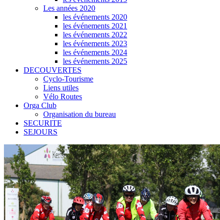
Les années 2020
les événements 2020
les événements 2021
les événements 2022
les événements 2023
les événements 2024
les événements 2025
DECOUVERTES
Cyclo-Tourisme
Liens utiles
Vélo Routes
Orga Club
Organisation du bureau
SECURITE
SEJOURS