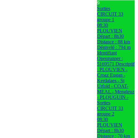
9
Sorties
CIRCUIT 33
groupe 1
08:30
PLOUVIEN
Départ : 8h30
Distance : 88 km
Dénivelé : 794 m
Identifiant
Openrunner :
5169571 Descriptif
: PLOUVIEN -
Croaz Eugan -
Kerdalaes - St
Urfold - COAT-
MEAL - Mengleuz
- PLOUGUIN -
Sorties
CIRCUIT 33
groupe 2
08:30
PLOUVIEN
Départ : 8h30
Distance : 70 km