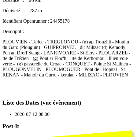
Distance : 95 km
Dénivelé : 787 m
Identifiant Openrunner : 24455178
Descriptif :
PLOUVIEN - Tariec - TREGLONOU - (g) ap Trouzilit - Moulin
du Garo (Plouguin) - GUIPRONVEL - dir Milizac (d) Keraody -
Pen an Dreff Stang - LANRIVOARE - St Eloy - PLOUARZEL -
rte de Trézien - (g) Pont ar Floc'h - rte de Kerhornou - Illien voie
verte - (g) passerelle du Croae - CONQUET - Pointe St Mathieu -
PLOUGONVELIN - PLOUMOGUER - Pont de l'Hopital - St
RENAN - Manoir du Curru - keralan - MILIZAC - PLOUVIEN
Liste des Dates (vue évènement)
2026-07-12
08:00
Post-It