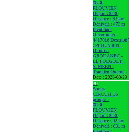
08:30
PLOUVIEN
Départ : 8h30
Distance : 63 km
Dénivelé : 476 m
Identifiant
Openrunner :
4417018 Descriptif
: PLOUVIEN -
Diouris -
GROUANEC -
LE FOLGOET -
St MEEN -
Traonien Querné -
Date :
2026-08-23
30
Sorties
CIRCUIT 36
groupe 1
08:30
PLOUVIEN
Départ : 8h30
Distance : 92 km
Dénivelé : 631 m
Identifiant