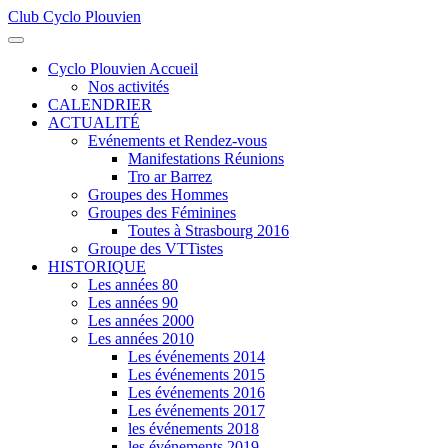
Club Cyclo Plouvien
précédente
précédent
suivante
suivant
Cyclo Plouvien Accueil
Nos activités
CALENDRIER
ACTUALITÉ
Evénements et Rendez-vous
Manifestations Réunions
Tro ar Barrez
Groupes des Hommes
Groupes des Féminines
Toutes à Strasbourg 2016
Groupe des VTTistes
HISTORIQUE
Les années 80
Les années 90
Les années 2000
Les années 2010
Les événements 2014
Les événements 2015
Les événements 2016
Les événements 2017
les événements 2018
les événements 2019