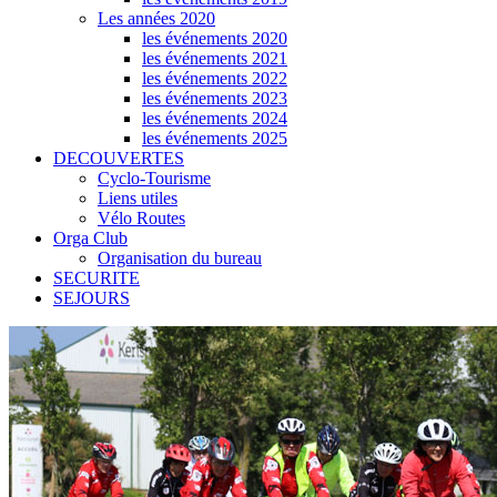
Les années 2020
les événements 2020
les événements 2021
les événements 2022
les événements 2023
les événements 2024
les événements 2025
DECOUVERTES
Cyclo-Tourisme
Liens utiles
Vélo Routes
Orga Club
Organisation du bureau
SECURITE
SEJOURS