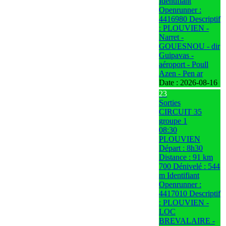
Identifiant
Openrunner :
4416980 Descriptif
: PLOUVIEN -
Narret -
GOUESNOU - dir
Guipavas -
aéroport - Poull
Azen - Pen ar
Date :
2026-08-16
23
Sorties
CIRCUIT 35
groupe 1
08:30
PLOUVIEN
Départ : 8h30
Distance : 91 km
700 Dénivelé : 544
m Identifiant
Openrunner :
4417010 Descriptif
: PLOUVIEN -
LOC
BREVALAIRE -