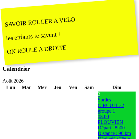
SAVOIR ROULER A VELO
les enfants le savent !
ON ROULE A DROITE
Calendrier
Août 2026
Lun
Mar
Mer
Jeu
Ven
Sam
Dim
2
Sorties
CIRCUIT 32
groupe 1
08:00
PLOUVIEN
Départ : 8h00
Distance : 90 km
Dénivelé : 766 m