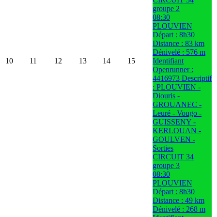
groupe 2
08:30
PLOUVIEN
Départ : 8h30
Distance : 83 km
Dénivelé : 576 m
10
11
12
13
14
15
Identifiant
Openrunner :
4416973 Descriptif
: PLOUVIEN -
Diouris -
GROUANEC -
Leuré - Vougo -
GUISSENY -
KERLOUAN -
GOULVEN -
Sorties
CIRCUIT 34
groupe 3
08:30
PLOUVIEN
Départ : 8h30
Distance : 49 km
Dénivelé : 268 m