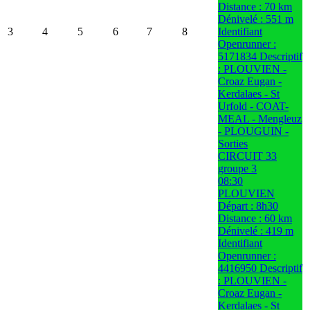
Distance : 70 km
Dénivelé : 551 m
3
4
5
6
7
8
Identifiant
Openrunner :
5171834 Descriptif
: PLOUVIEN -
Croaz Eugan -
Kerdalaes - St
Urfold - COAT-
MEAL - Mengleuz
- PLOUGUIN -
Sorties
CIRCUIT 33
groupe 3
08:30
PLOUVIEN
Départ : 8h30
Distance : 60 km
Dénivelé : 419 m
Identifiant
Openrunner :
4416950 Descriptif
: PLOUVIEN -
Croaz Eugan -
Kerdalaes - St