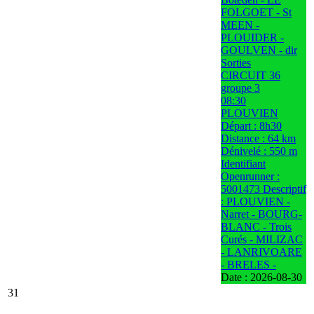
FOLGOET - St
MEEN -
PLOUIDER -
GOULVEN - dir
Sorties
CIRCUIT 36
groupe 3
08:30
PLOUVIEN
Départ : 8h30
Distance : 64 km
Dénivelé : 550 m
Identifiant
Openrunner :
5001473 Descriptif
: PLOUVIEN -
Narret - BOURG-
BLANC - Trois
Curés - MILIZAC
- LANRIVOARE
- BRELES -
Date :
2026-08-30
31