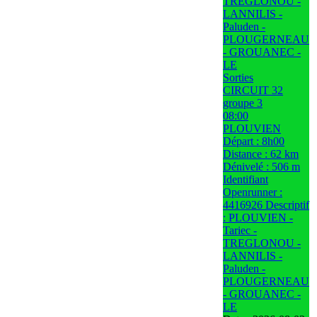
TREGLONOU -
LANNILIS -
Paluden -
PLOUGERNEAU
- GROUANEC -
LE
Sorties
CIRCUIT 32
groupe 3
08:00
PLOUVIEN
Départ : 8h00
Distance : 62 km
Dénivelé : 506 m
Identifiant
Openrunner :
4416926 Descriptif
: PLOUVIEN -
Tariec -
TREGLONOU -
LANNILIS -
Paluden -
PLOUGERNEAU
- GROUANEC -
LE