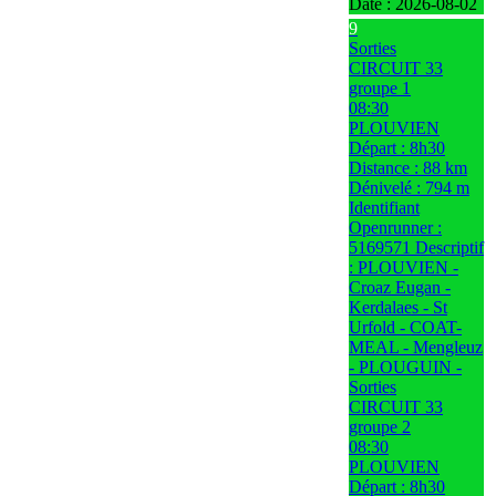
Date :
2026-08-02
9
Sorties
CIRCUIT 33
groupe 1
08:30
PLOUVIEN
Départ : 8h30
Distance : 88 km
Dénivelé : 794 m
Identifiant
Openrunner :
5169571 Descriptif
: PLOUVIEN -
Croaz Eugan -
Kerdalaes - St
Urfold - COAT-
MEAL - Mengleuz
- PLOUGUIN -
Sorties
CIRCUIT 33
groupe 2
08:30
PLOUVIEN
Départ : 8h30