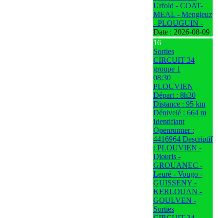
Urfold - COAT-
MEAL - Mengleuz
- PLOUGUIN -
Date :
2026-08-09
16
Sorties
CIRCUIT 34
groupe 1
08:30
PLOUVIEN
Départ : 8h30
Distance : 95 km
Dénivelé : 664 m
Identifiant
Openrunner :
4416964 Descriptif
: PLOUVIEN -
Diouris -
GROUANEC -
Leuré - Vougo -
GUISSENY -
KERLOUAN -
GOULVEN -
Sorties
CIRCUIT 34