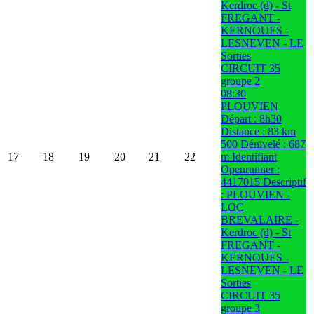
Kerdroc (d) - St
FREGANT -
KERNOUES -
LESNEVEN - LE
Sorties
CIRCUIT 35
groupe 2
08:30
PLOUVIEN
Départ : 8h30
Distance : 83 km
500 Dénivelé : 687
17
18
19
20
21
22
m Identifiant
Openrunner :
4417015 Descriptif
: PLOUVIEN -
LOC
BREVALAIRE -
Kerdroc (d) - St
FREGANT -
KERNOUES -
LESNEVEN - LE
Sorties
CIRCUIT 35
groupe 3