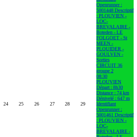
Openrunner :
5001448 Descriptif
: PLOUVIEN -
LOC-
BREVALAIRE -
Boteden - LE
FOLGOET - St
MEEN -
PLOUIDER -
GOULVEN -
Sorties
CIRCUIT 36
groupe 2
08:30
PLOUVIEN
Départ : 8h30
Distance : 74 km
Dénivelé : 647 m
24
25
26
27
28
29
Identifiant
Openrunner :
5001461 Descriptif
: PLOUVIEN -
LOC-
BREVALAIRE -
Boteden - LE