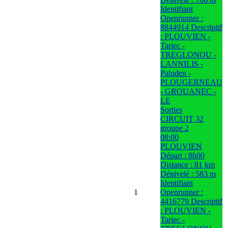
Identifiant
Openrunner :
8844914 Descriptif
: PLOUVIEN -
Tariec -
TREGLONOU -
LANNILIS -
Paluden -
PLOUGERNEAU
- GROUANEC -
LE
Sorties
CIRCUIT 32
groupe 2
08:00
PLOUVIEN
Départ : 8h00
Distance : 81 km
Dénivelé : 583 m
Identifiant
1
Openrunner :
4416779 Descriptif
: PLOUVIEN -
Tariec -