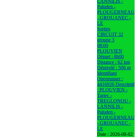
LANNILIS -
Paluden -
PLOUGERNEAU
- GROUANEC -
LE
Sorties
CIRCUIT 32
groupe 3
08:00
PLOUVIEN
Départ : 8h00
Distance : 62 km
Dénivelé : 506 m
Identifiant
Openrunner :
4416926 Descriptif
: PLOUVIEN -
Tariec -
TREGLONOU -
LANNILIS -
Paluden -
PLOUGERNEAU
- GROUANEC -
LE
Date :
2026-08-02