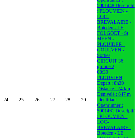
5001448 Descriptif
: PLOUVIEN -
LOC-
BREVALAIRE -
Boteden - LE
FOLGOET - St
MEEN -
PLOUIDER -
GOULVEN -
Sorties
CIRCUIT 36
groupe 2
08:30
PLOUVIEN
Départ : 8h30
Distance : 74 km
Dénivelé : 647 m
24
25
26
27
28
29
Identifiant
Openrunner :
5001461 Descriptif
: PLOUVIEN -
LOC-
BREVALAIRE -
Boteden - LE