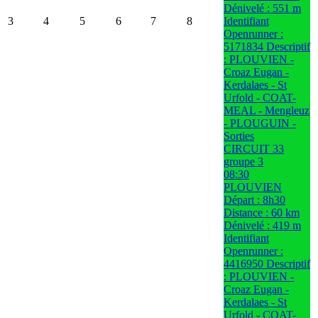
Dénivelé : 551 m
3
4
5
6
7
8
Identifiant
Openrunner :
5171834 Descriptif
: PLOUVIEN -
Croaz Eugan -
Kerdalaes - St
Urfold - COAT-
MEAL - Mengleuz
- PLOUGUIN -
Sorties
CIRCUIT 33
groupe 3
08:30
PLOUVIEN
Départ : 8h30
Distance : 60 km
Dénivelé : 419 m
Identifiant
Openrunner :
4416950 Descriptif
: PLOUVIEN -
Croaz Eugan -
Kerdalaes - St
Urfold - COAT-