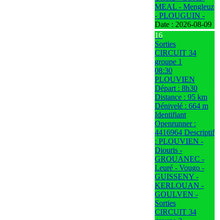
MEAL - Mengleuz
- PLOUGUIN -
Date :
2026-08-09
16
Sorties
CIRCUIT 34
groupe 1
08:30
PLOUVIEN
Départ : 8h30
Distance : 95 km
Dénivelé : 664 m
Identifiant
Openrunner :
4416964 Descriptif
: PLOUVIEN -
Diouris -
GROUANEC -
Leuré - Vougo -
GUISSENY -
KERLOUAN -
GOULVEN -
Sorties
CIRCUIT 34