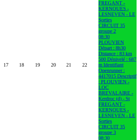
FREGANT -
KERNOUES -
LESNEVEN - LE
Sorties
CIRCUIT 35
groupe 2
08:30
PLOUVIEN
Départ : 8h30
Distance : 83 km
500 Dénivelé : 687
17
18
19
20
21
22
m Identifiant
Openrunner :
4417015 Descriptif
: PLOUVIEN -
LOC
BREVALAIRE -
Kerdroc (d) - St
FREGANT -
KERNOUES -
LESNEVEN - LE
Sorties
CIRCUIT 35
groupe 3
08:30