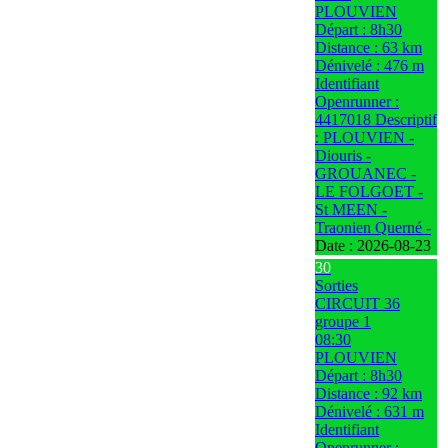
PLOUVIEN
Départ : 8h30
Distance : 63 km
Dénivelé : 476 m
Identifiant
Openrunner :
4417018 Descriptif
: PLOUVIEN -
Diouris -
GROUANEC -
LE FOLGOET -
St MEEN -
Traonien Querné -
Date :
2026-08-23
30
Sorties
CIRCUIT 36
groupe 1
08:30
PLOUVIEN
Départ : 8h30
Distance : 92 km
Dénivelé : 631 m
Identifiant
Openrunner :