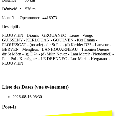
Distance : 83 km
Dénivelé : 576 m
Identifiant Openrunner : 4416973
Descriptif :
PLOUVIEN - Diouris - GROUANEC - Leuré - Vougo -
GUISSENY - KERLOUAN - GOULVEN - Ker Emma -
PLOUESCAT - (rocade) - dir St Pol - (d) Kerider D35 - Lanveur -
BERVEN - Mengleuz - LANHOUARNEAU - Traonien Querné -
dir St Méen - (g) D74 - (d) Milin Nevez - Lam Marc'h (Ploudaniel) -
Pont Pol - Kernéguez - LE DRENNEC - Loc Maria - Kergaraoc -
PLOUVIEN
Liste des Dates (vue évènement)
2026-08-16
08:30
Post-It