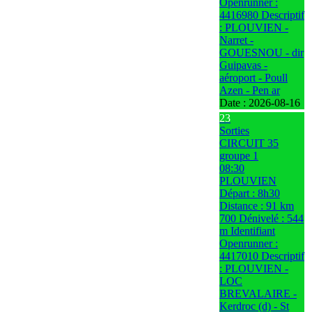
Openrunner :
4416980 Descriptif
: PLOUVIEN -
Narret -
GOUESNOU - dir
Guipavas -
aéroport - Poull
Azen - Pen ar
Date :
2026-08-16
23
Sorties
CIRCUIT 35
groupe 1
08:30
PLOUVIEN
Départ : 8h30
Distance : 91 km
700 Dénivelé : 544
m Identifiant
Openrunner :
4417010 Descriptif
: PLOUVIEN -
LOC
BREVALAIRE -
Kerdroc (d) - St