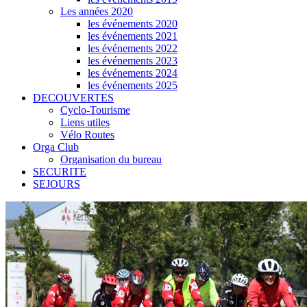
Les années 2020
les événements 2020
les événements 2021
les événements 2022
les événements 2023
les événements 2024
les événements 2025
DECOUVERTES
Cyclo-Tourisme
Liens utiles
Vélo Routes
Orga Club
Organisation du bureau
SECURITE
SEJOURS