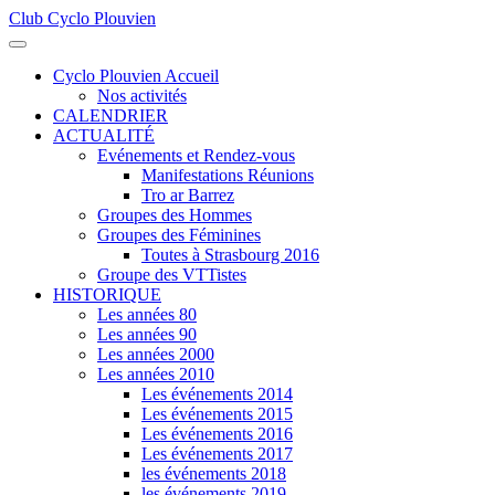
Club Cyclo Plouvien
précédente
précédent
suivante
suivant
Cyclo Plouvien Accueil
Nos activités
CALENDRIER
ACTUALITÉ
Evénements et Rendez-vous
Manifestations Réunions
Tro ar Barrez
Groupes des Hommes
Groupes des Féminines
Toutes à Strasbourg 2016
Groupe des VTTistes
HISTORIQUE
Les années 80
Les années 90
Les années 2000
Les années 2010
Les événements 2014
Les événements 2015
Les événements 2016
Les événements 2017
les événements 2018
les événements 2019