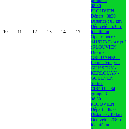
groupe 2
08:30
PLOUVIEN
Départ : 8h30
Distance : 83 km
Dénivelé : 576 m
10
11
12
13
14
15
Identifiant
Openrunner :
4416973 Descriptif
: PLOUVIEN -
Diouris -
GROUANEC -
Leuré - Vougo -
GUISSENY -
KERLOUAN -
GOULVEN -
Sorties
CIRCUIT 34
groupe 3
08:30
PLOUVIEN
Départ : 8h30
Distance : 49 km
Dénivelé : 268 m
Identifiant