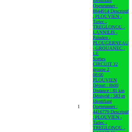
Identifiant
Openrunner :
8844914 Descriptif
: PLOUVIEN -
Tariec -
TREGLONOU -
LANNILIS -
Paluden -
PLOUGERNEAU
- GROUANEC -
LE
Sorties
CIRCUIT 32
groupe 2
08:00
PLOUVIEN
Départ : 8h00
Distance : 81 km
Dénivelé : 583 m
Identifiant
1
Openrunner :
4416779 Descriptif
: PLOUVIEN -
Tariec -
TREGLONOU -