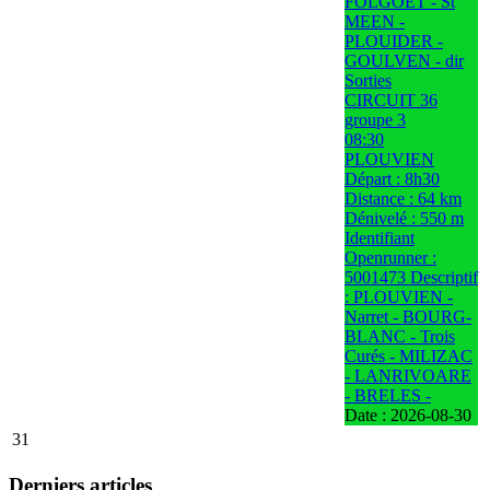
FOLGOET - St
MEEN -
PLOUIDER -
GOULVEN - dir
Sorties
CIRCUIT 36
groupe 3
08:30
PLOUVIEN
Départ : 8h30
Distance : 64 km
Dénivelé : 550 m
Identifiant
Openrunner :
5001473 Descriptif
: PLOUVIEN -
Narret - BOURG-
BLANC - Trois
Curés - MILIZAC
- LANRIVOARE
- BRELES -
Date :
2026-08-30
31
Derniers articles