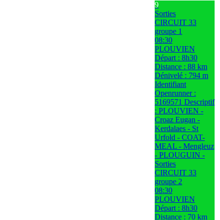
9
Sorties
CIRCUIT 33
groupe 1
08:30
PLOUVIEN
Départ : 8h30
Distance : 88 km
Dénivelé : 794 m
Identifiant
Openrunner :
5169571 Descriptif
: PLOUVIEN -
Croaz Eugan -
Kerdalaes - St
Urfold - COAT-
MEAL - Mengleuz
- PLOUGUIN -
Sorties
CIRCUIT 33
groupe 2
08:30
PLOUVIEN
Départ : 8h30
Distance : 70 km