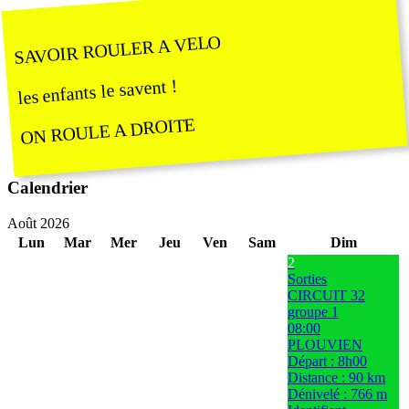
SAVOIR ROULER A VELO
les enfants le savent !
ON ROULE A DROITE
Calendrier
Août 2026
Lun
Mar
Mer
Jeu
Ven
Sam
Dim
2
Sorties
CIRCUIT 32
groupe 1
08:00
PLOUVIEN
Départ : 8h00
Distance : 90 km
Dénivelé : 766 m