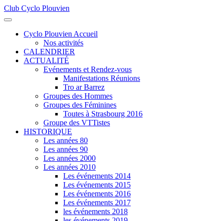
Club Cyclo Plouvien
précédente
précédent
suivante
suivant
Cyclo Plouvien Accueil
Nos activités
CALENDRIER
ACTUALITÉ
Evénements et Rendez-vous
Manifestations Réunions
Tro ar Barrez
Groupes des Hommes
Groupes des Féminines
Toutes à Strasbourg 2016
Groupe des VTTistes
HISTORIQUE
Les années 80
Les années 90
Les années 2000
Les années 2010
Les événements 2014
Les événements 2015
Les événements 2016
Les événements 2017
les événements 2018
les événements 2019