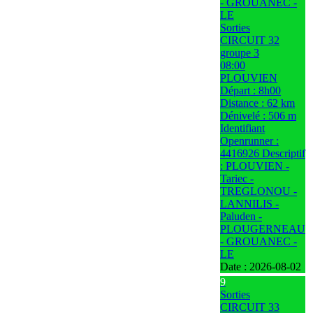
- GROUANEC -
LE
Sorties
CIRCUIT 32
groupe 3
08:00
PLOUVIEN
Départ : 8h00
Distance : 62 km
Dénivelé : 506 m
Identifiant
Openrunner :
4416926 Descriptif
: PLOUVIEN -
Tariec -
TREGLONOU -
LANNILIS -
Paluden -
PLOUGERNEAU
- GROUANEC -
LE
Date :
2026-08-02
9
Sorties
CIRCUIT 33