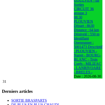
GOULVEN - dir
Sorties
CIRCUIT 36
groupe 3
08:30
PLOUVIEN
Départ : 8h30
Distance : 64 km
Dénivelé : 550 m
Identifiant
Openrunner :
5001473 Descriptif
: PLOUVIEN -
Narret - BOURG-
BLANC - Trois
Curés - MILIZAC
- LANRIVOARE
- BRELES -
Date :
2026-08-30
31
Derniers articles
SORTIE BRASPARTS
DE PLUS EN PLUS CHAUD!