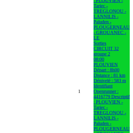
: PLOUVIEN -
Tariec -
TREGLONOU -
LANNILIS -
Paluden -
PLOUGERNEAU
- GROUANEC -
LE
Sorties
CIRCUIT 32
groupe 2
08:00
PLOUVIEN
Départ : 8h00
Distance : 81 km
Dénivelé : 583 m
Identifiant
1
Openrunner :
4416779 Descriptif
: PLOUVIEN -
Tariec -
TREGLONOU -
LANNILIS -
Paluden -
PLOUGERNEAU