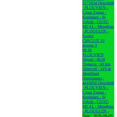
5171834 Descriptif
: PLOUVIEN -
Croaz Eugan -
Kerdalaes - St
Urfold - COAT-
MEAL - Mengleuz
- PLOUGUIN -
Sorties
CIRCUIT 33
groupe 3
08:30
PLOUVIEN
Départ : 8h30
Distance : 60 km
Dénivelé : 419 m
Identifiant
Openrunner :
4416950 Descriptif
: PLOUVIEN -
Croaz Eugan -
Kerdalaes - St
Urfold - COAT-
MEAL - Mengleuz
- PLOUGUIN -
Date :
2026-08-09