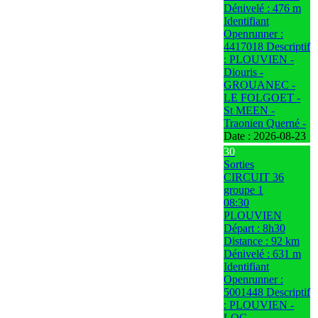
Dénivelé : 476 m
Identifiant
Openrunner :
4417018 Descriptif
: PLOUVIEN -
Diouris -
GROUANEC -
LE FOLGOET -
St MEEN -
Traonien Querné -
Date :
2026-08-23
30
Sorties
CIRCUIT 36
groupe 1
08:30
PLOUVIEN
Départ : 8h30
Distance : 92 km
Dénivelé : 631 m
Identifiant
Openrunner :
5001448 Descriptif
: PLOUVIEN -
LOC-