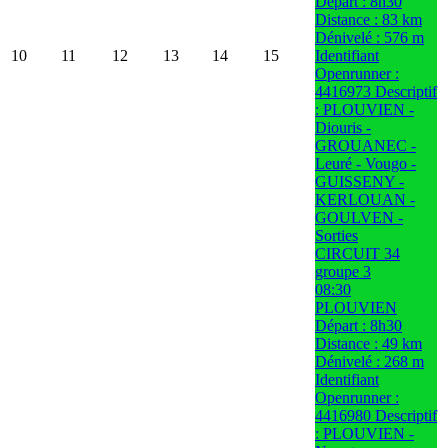
Départ : 8h30
Distance : 83 km
Dénivelé : 576 m
10
11
12
13
14
15
Identifiant
Openrunner :
4416973 Descriptif
: PLOUVIEN -
Diouris -
GROUANEC -
Leuré - Vougo -
GUISSENY -
KERLOUAN -
GOULVEN -
Sorties
CIRCUIT 34
groupe 3
08:30
PLOUVIEN
Départ : 8h30
Distance : 49 km
Dénivelé : 268 m
Identifiant
Openrunner :
4416980 Descriptif
: PLOUVIEN -