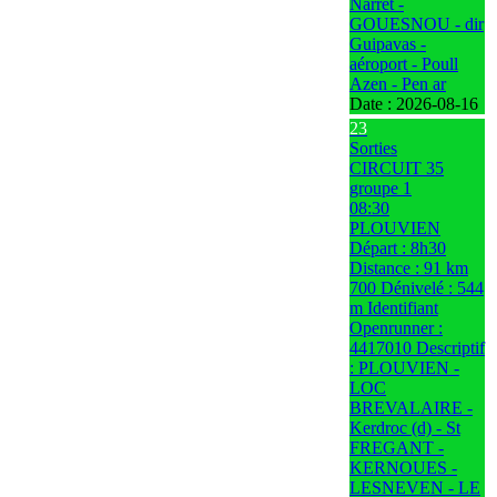
Narret -
GOUESNOU - dir
Guipavas -
aéroport - Poull
Azen - Pen ar
Date :
2026-08-16
23
Sorties
CIRCUIT 35
groupe 1
08:30
PLOUVIEN
Départ : 8h30
Distance : 91 km
700 Dénivelé : 544
m Identifiant
Openrunner :
4417010 Descriptif
: PLOUVIEN -
LOC
BREVALAIRE -
Kerdroc (d) - St
FREGANT -
KERNOUES -
LESNEVEN - LE