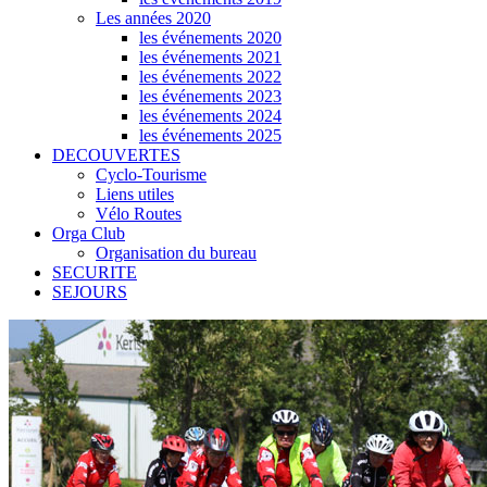
Les années 2020
les événements 2020
les événements 2021
les événements 2022
les événements 2023
les événements 2024
les événements 2025
DECOUVERTES
Cyclo-Tourisme
Liens utiles
Vélo Routes
Orga Club
Organisation du bureau
SECURITE
SEJOURS