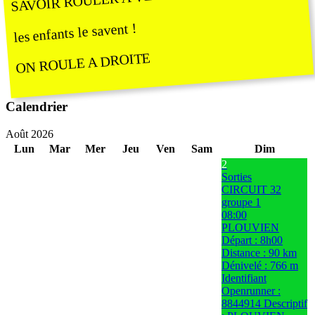
SAVOIR ROULER A VELO
les enfants le savent !
ON ROULE A DROITE
Calendrier
Août 2026
Lun
Mar
Mer
Jeu
Ven
Sam
Dim
2
Sorties
CIRCUIT 32
groupe 1
08:00
PLOUVIEN
Départ : 8h00
Distance : 90 km
Dénivelé : 766 m
Identifiant
Openrunner :
8844914 Descriptif