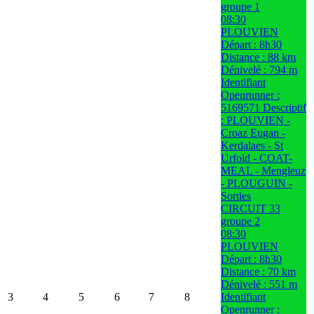
groupe 1
08:30
PLOUVIEN
Départ : 8h30
Distance : 88 km
Dénivelé : 794 m
Identifiant
Openrunner :
5169571 Descriptif
: PLOUVIEN -
Croaz Eugan -
Kerdalaes - St
Urfold - COAT-
MEAL - Mengleuz
- PLOUGUIN -
Sorties
CIRCUIT 33
groupe 2
08:30
PLOUVIEN
Départ : 8h30
Distance : 70 km
Dénivelé : 551 m
3
4
5
6
7
8
Identifiant
Openrunner :