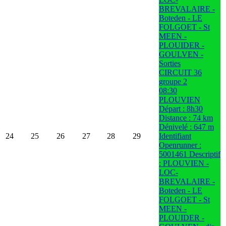
BREVALAIRE -
Boteden - LE
FOLGOET - St
MEEN -
PLOUIDER -
GOULVEN -
Sorties
CIRCUIT 36
groupe 2
08:30
PLOUVIEN
Départ : 8h30
Distance : 74 km
Dénivelé : 647 m
24
25
26
27
28
29
Identifiant
Openrunner :
5001461 Descriptif
: PLOUVIEN -
LOC-
BREVALAIRE -
Boteden - LE
FOLGOET - St
MEEN -
PLOUIDER -