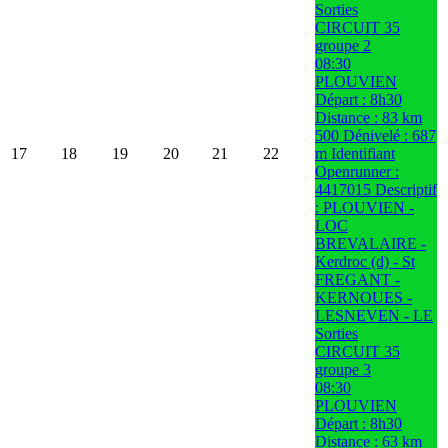
Sorties
CIRCUIT 35
groupe 2
08:30
PLOUVIEN
Départ : 8h30
Distance : 83 km
500 Dénivelé : 687
17
18
19
20
21
22
m Identifiant
Openrunner :
4417015 Descriptif
: PLOUVIEN -
LOC
BREVALAIRE -
Kerdroc (d) - St
FREGANT -
KERNOUES -
LESNEVEN - LE
Sorties
CIRCUIT 35
groupe 3
08:30
PLOUVIEN
Départ : 8h30
Distance : 63 km