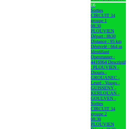
16
Sorties
CIRCUIT 34
groupe 1
08:30
PLOUVIEN
Départ : 8h30
Distance : 95 km
Dénivelé : 664 m
Identifiant
Openrunner :
4416964 Descriptif
: PLOUVIEN -
Diouris -
GROUANEC -
Leuré - Vougo -
GUISSENY -
KERLOUAN -
GOULVEN -
Sorties
CIRCUIT 34
groupe 2
08:30
PLOUVIEN